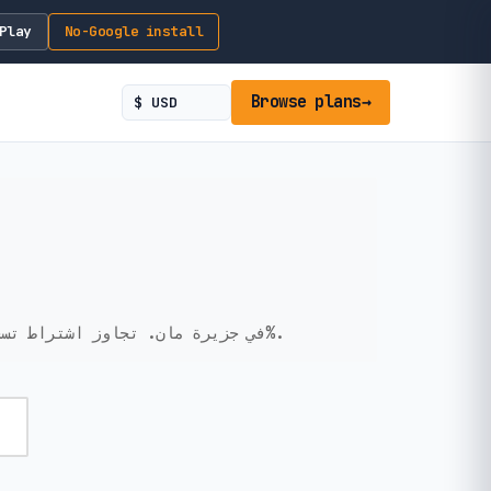
Play
No-Google install
Browse plans
→
احصل على اتصال بيانات مؤقت وبدون KYC في جزيرة مان. تجاوز اشتراط تسجيل جواز السفر في المطار. إعداد فوري، خصوصية 100%.