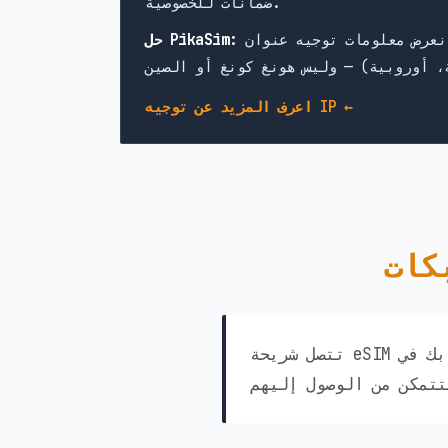
ضمانات للخصوصية.
حل PikaSim:
اعرف المزيد عن توجيه IP ←
تتصل شريحة eSIM الخاصة بك في Isle of Man من PikaSim تلقائيًا بأفضل الشبكات المتاحة في