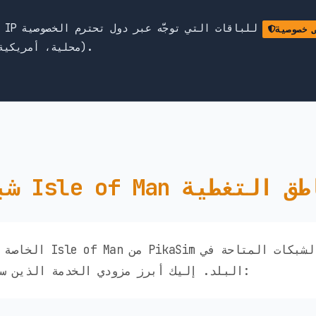
للباقات التي توجَّه عبر دول تحترم الخصوصية
 خصوصية
(محلية، أمريكية، أوروبية) — وليس هونغ كونغ أو الصين.
Isle of  ومناطق التغطية
البلد. إليك أبرز مزودي الخدمة الذين ستتمكن من الوصول إليهم: