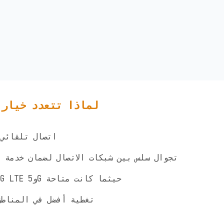
لماذا تتعدد خيارا
✅ اتصال تلقائ
✅ تجوال سلس بين شبكات الاتصال لضمان خدمة 
✅ الوصول إلى شبكات 4G LTE و5G حيثما كانت متاحة
✅ تغطية أفضل في المناط