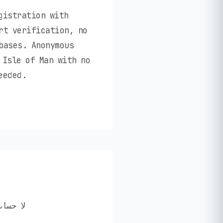
gistration with
rt verification, no
bases. Anonymous
 Isle of Man with no
eeded.
✅ لا ح