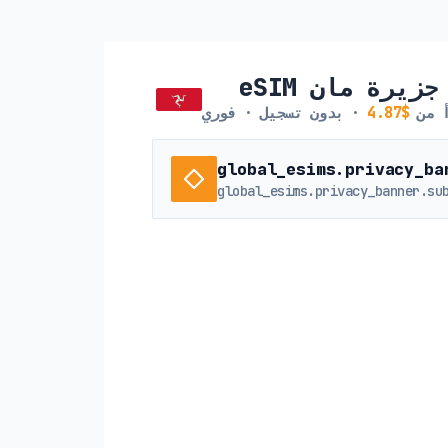
eSIM جزيرة مان
أ من
$4.87
· بدون تسجيل · فوري
global_esims.privacy_ba
global_esims.privacy_banner.su