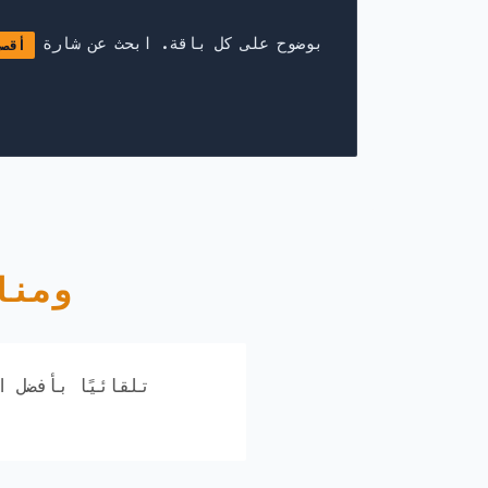
نعرض معلومات توجيه عنوان IP بوضوح على كل باقة. ابحث عن شارة
أقصى
شبكات Man