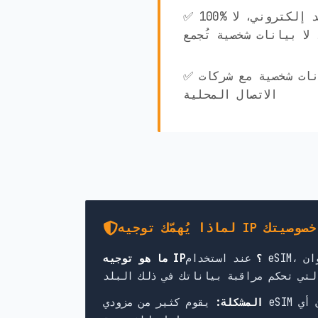
✅ 100% مجهول الهوية! لا بريد إلكتروني، لا
لا بيانات شخصية تُجمع
✅ لا تتم مشاركة أي بيانات شخصية مع شركات
الاتصال المحلية
 IP لحماية خصوصيتك
ما هو توجيه IP؟
عند استخدام eSIM، يمرّ اتصالك بالإنترنت عبر خوادم في بلد محدد. يحدد ذلك عنوان IP الظاهر الخاص بك، والقوانين
 أي
المشكلة: