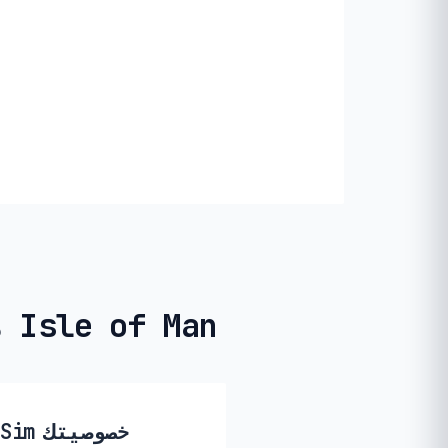
مجهول الهوية وجاهز للاستخدام المؤقت في Isle of Man
🔒 كيف تحمي PikaSim خصوصيتك