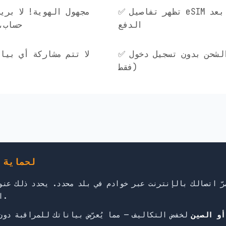
✅ تظهر تفاصيل eSIM فورًا على الشاشة بعد
الدفع
حساب، 
✅ إعادة الشحن بدون تسجيل دخول (رقم ICCID
فقط)
لماذا يُهمّك توجيه
التي تحكم مراقبة بياناتك في ذلك البلد.
أو الصين
لخفض التكاليف — مما يُعرّض بياناتك للمراقبة دون