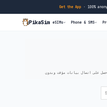
Get the App
·
100% anony
PikaSim
eSIMs
Phone & SMS
Pr