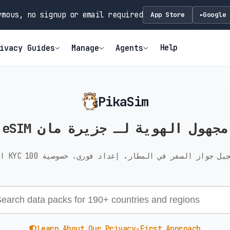
mous, no signup or email required
App Store
Google 
►
Help
ivacy Guides
Manage
Agents
PikaSim
eSIM مجهول الهوية لـ جزيرة مان
Learn About Our Privacy-First Approach