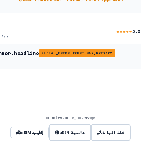
★★★★★
5.0
يبد
nner.headline
GLOBAL_ESIMS.TRUST.MAX_PRIVACY
b
country.more_coverage
خطط الهاتف
eSIM عالمية
eSIM إقليمية