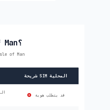
لماذا تختار PikaSim في Isle of Man؟
قارن PikaSim مع الخيارات الأخرى لـ eSIM الخاص بك في 
شريحة SIM المحلية
قد يتطلب هوية