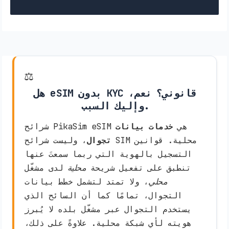
⚖️
هل eSIM بدون KYC قانوني؟ نعم،
وإليك السبب.
شرائح PikaSim eSIM هي
خدمات بيانات
تجوال
، وليست شرائح SIM محلية. قوانين
التسجيل بالهوية التي ربما سمعتَ عنها
تنطبق على تفعيل شريحة
محلية
لدى مشغّل
محلي
، ولا تمتد لتشمل خطط بيانات
التجوال، تمامًا كما أن السائح الذي
يستخدم التجوال عبر مشغّل بلده لا يُبرز
هويته لأي شبكة محلية. علاوةً على ذلك،