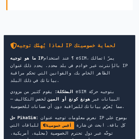
لماذا يُهمّك توجيه IP لحماية خصوصيتك
ما هو توجيه IP؟
عند استخدام eSIM، يمرّ اتصالك
بالإنترنت عبر خوادم في بلد محدد. يحدد ذلك عنوان IP
الظاهر الخاص بك، والقوانين التي تحكم مراقبة
بياناتك في ذلك البلد.
المشكلة:
يقوم كثير من مزودي eSIM بتوجيه حركة
البيانات عبر
هونغ كونغ أو الصين
لخفض التكاليف —
مما يُعرّض بياناتك للمراقبة دون أي ضمانات للخصوصية.
نعرض معلومات توجيه عنوان IP بوضوح على
حل PikaSim:
كل باقة. ابحث عن شارة
للباقات التي
أقصى خصوصية
توجَّه عبر دول تحترم الخصوصية (محلية، أمريكية،