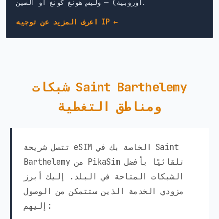
أوروبية) — وليس هونغ كونغ أو الصين.
اعرف المزيد عن توجيه IP ←
شبكات Saint Barthelemy
ومناطق التغطية
تتصل شريحة eSIM الخاصة بك في Saint
Barthelemy من PikaSim تلقائيًا بأفضل
الشبكات المتاحة في البلد. إليك أبرز
مزودي الخدمة الذين ستتمكن من الوصول
إليهم: