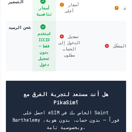
التسعير
أسعار
لبلد
أسعار
أعلى
تنافسية
شحن الرصيد
استخدم
تسجيل
ICCID
الدخول إلى
ب المشغّل
فقط —
الحساب
بدون
مطلوب
تسجيل
دخول
هل أنت مستعد لتجربة الفرق مع
PikaSim؟
احصل على eSIM الخاص بك في Saint
Barthelemy فوراً — بدون حساب، بدون هوية،
وبخصوصية تامة.