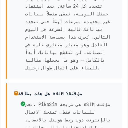
تتجدد كل 24 ساعة. بعد استنفاد
حصتك اليومية، تبقى متصلاً ببيانات
غير محدودة بسرعات أبطأ حتى تتجدد
بياناتك عالية السرعة في اليوم
التالي. يُعرف هذا بسياسة الاستخدام
العادل وهو معيار متعارف عليه في
الصناعة. لن تنقطع بياناتك أبداً
بالكامل — وهو ما يجعلها مثالية
للبقاء على اتصال طوال رحلتك.
هل هذه بطاقة eSIM مؤقتة؟
نعم. PikaSim هي شريحة eSIM مؤقتة
للبيانات فقط. تمنحك الاتصال
بالإنترنت دون ربط هويتك بالاتصال.
يمكنك استخدامها طوال رحلتك ثم