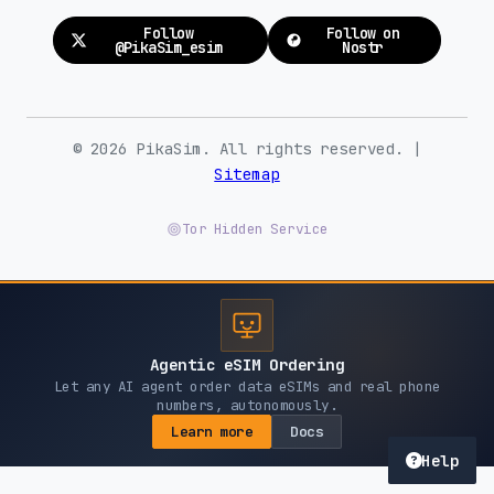
Follow
Follow on
@PikaSim_esim
Nostr
© 2026 PikaSim. All rights reserved. |
Sitemap
Tor Hidden Service
Agentic eSIM Ordering
Let any AI agent order data eSIMs and real phone
numbers, autonomously.
Learn more
Docs
Help