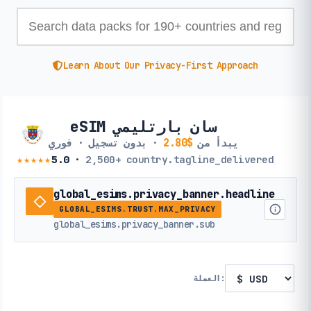
Learn About Our Privacy-First Approach
eSIM سان بارتليمي
يبدأ من
$2.80
· بدون تسجيل · فوري
★★★★★
5.0
·
2,500+
country.tagline_delivered
global_esims.privacy_banner.headline
GLOBAL_ESIMS.TRUST.MAX_PRIVACY
global_esims.privacy_banner.sub
العملة: