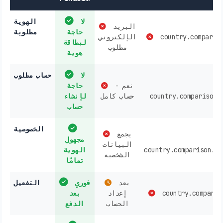
لا
الهوية
البريد
حاجة
مطلوبة
country.compariso
الإلكتروني
لبطاقة
مطلوب
هوية
لا
حساب مطلوب
نعم -
حاجة
country.comparison.
حساب كامل
لإنشاء
حساب
الخصوصية
يجمع
مجهول
البيانات
country.comparison.va
الهوية
الشخصية
تمامًا
بعد
فوري
التفعيل
country.comparis
إعداد
بعد
الحساب
الدفع