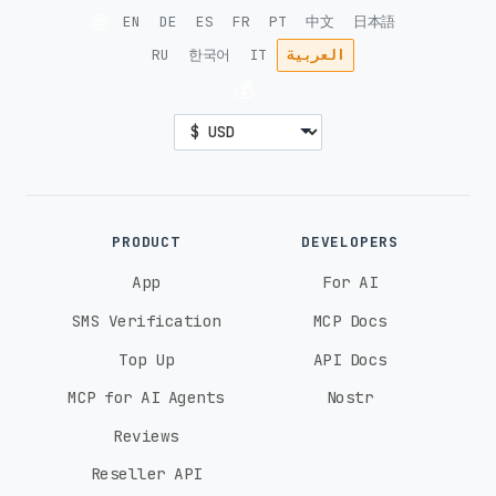
🌐
EN
DE
ES
FR
PT
中文
日本語
العربية
IT
한국어
RU
💰
PRODUCT
DEVELOPERS
App
For AI
SMS Verification
MCP Docs
Top Up
API Docs
MCP for AI Agents
Nostr
Reviews
Reseller API