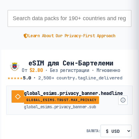
Learn About Our Privacy-First Approach
eSIM для Сен-Бартелеми
От
$2.80
· Без регистрации · Мгновенно
★★★★★
5.0
·
2,500+
country.tagline_delivered
global_esims.privacy_banner.headline
GLOBAL_ESIMS.TRUST.MAX_PRIVACY
global_esims.privacy_banner.sub
ВАЛЮТА: