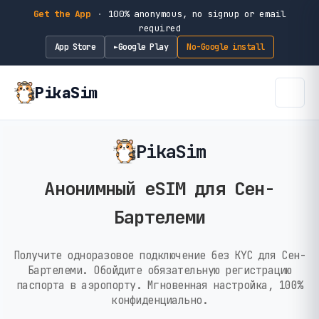
Get the App
·
100% anonymous, no signup or email
required
App Store
Google Play
No-Google install
►
PikaSim
PikaSim
Анонимный eSIM для Сен-
Бартелеми
Получите одноразовое подключение без KYC для Сен-
Бартелеми. Обойдите обязательную регистрацию
паспорта в аэропорту. Мгновенная настройка, 100%
конфиденциально.