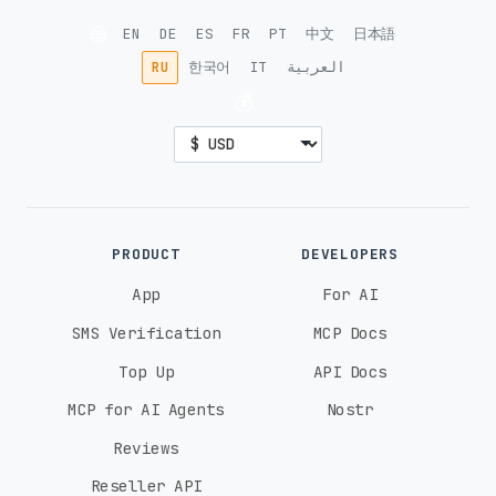
🌐
EN
DE
ES
FR
PT
中文
日本語
RU
한국어
IT
العربية
💰
PRODUCT
DEVELOPERS
App
For AI
SMS Verification
MCP Docs
Top Up
API Docs
MCP for AI Agents
Nostr
Reviews
Reseller API