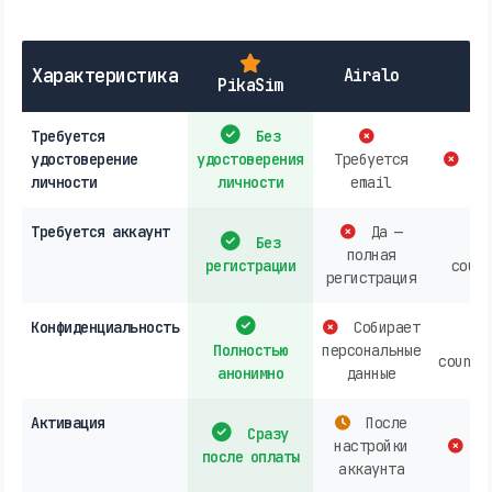
Характеристика
Airalo
PikaSim
Требуется
Без
удостоверение
удостоверения
Требуется
co
личности
личности
email
Требуется аккаунт
Да —
Без
полная
регистрации
count
регистрация
Конфиденциальность
Собирает
Полностью
персональные
countr
анонимно
данные
Активация
После
Сразу
настройки
co
после оплаты
аккаунта