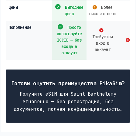
Цены
Выгодные
Более
цены
высокие цены
Пополнение
Просто
используйте
Требуется
ICCID — без
В
вход в
входа в
аккаунт
аккаунт
Готовы ощутить преимущества PikaSim?
Получите eSIM для Saint Barthelemy
мгновенно — без регистрации, без
документов, полная конфиденциальность.