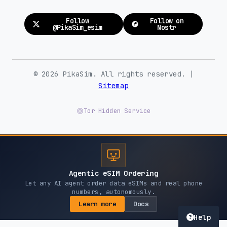
Follow
Follow on
@PikaSim_esim
Nostr
© 2026 PikaSim. All rights reserved. |
Sitemap
Tor Hidden Service
Agentic eSIM Ordering
Let any AI agent order data eSIMs and real phone
numbers, autonomously.
Learn more
Docs
Help