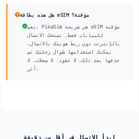
هل هذه بطاقة eSIM مؤقتة؟
نعم. PikaSim هي شريحة eSIM مؤقتة
للبيانات فقط. تمنحك الاتصال
بالإنترنت دون ربط هويتك بالاتصال.
يمكنك استخدامها طوال رحلتك ثم
حذفها بعد ذلك. لا عقود، لا سجلات، لا
أثر.
ابدأ الاتصال في أقل من دقيقة