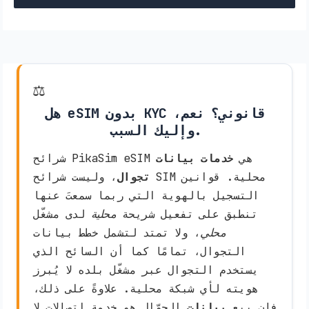
⚖️
هل eSIM بدون KYC قانوني؟ نعم،
وإليك السبب.
شرائح PikaSim eSIM هي
خدمات بيانات
تجوال
، وليست شرائح SIM محلية. قوانين
التسجيل بالهوية التي ربما سمعتَ عنها
تنطبق على تفعيل شريحة
محلية
لدى مشغّل
محلي
، ولا تمتد لتشمل خطط بيانات
التجوال، تمامًا كما أن السائح الذي
يستخدم التجوال عبر مشغّل بلده لا يُبرز
هويته لأي شبكة محلية. علاوةً على ذلك،
فإن بيع
بيانات
الجوّال هو خدمة اتصالات لا