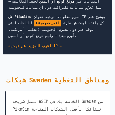
البيانات عبر
هونغ كونغ أو الصين
لخفض التكاليف —
مما يُعرّض بياناتك للمراقبة دون أي ضمانات للخصوصية.
نعرض معلومات توجيه عنوان IP بوضوح على
حل PikaSim:
كل باقة. ابحث عن شارة
للباقات التي
أقصى خصوصية
توجَّه عبر دول تحترم الخصوصية (محلية، أمريكية،
أوروبية) — وليس هونغ كونغ أو الصين.
اعرف المزيد عن توجيه IP ←
شبكات Sweden ومناطق التغطية
تتصل شريحة eSIM الخاصة بك في Sweden من
PikaSim تلقائيًا بأفضل الشبكات المتاحة