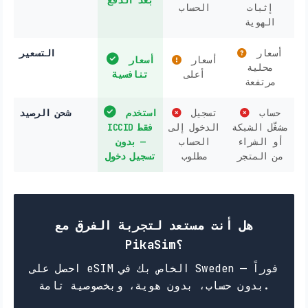
إثبات
الحساب
الهوية
أسعار
التسعير
أسعار
أسعار
محلية
أعلى
تنافسية
مرتفعة
حساب
تسجيل
استخدم
شحن الرصيد
مشغّل الشبكة
الدخول إلى
ICCID فقط
أو الشراء
الحساب
— بدون
من المتجر
مطلوب
تسجيل دخول
هل أنت مستعد لتجربة الفرق مع
PikaSim؟
احصل على eSIM الخاص بك في Sweden فوراً —
بدون حساب، بدون هوية، وبخصوصية تامة.