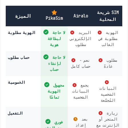
شريحة SIM
Airalo
الميزة
PikaSim
المحلية
الهوية
البريد
لا حاجة
الهوية مطلوبة
مطلوبة في
الإلكتروني
لبطاقة
الغالب
مطلوب
هوية
لا حاجة
حساب مطلوب
مطلوب
نعم -
لإنشاء
عادةً
حساب كامل
حساب
الخصوصية
يجمع
مجهول
البيانات
البيانات
الهوية
الشخصية
الشخصية
تمامًا
المُجمَّعة
زيارة
التفعيل
المتجر أو
بعد
فوري
الإنترنت مع
إعداد
بعد الدفع