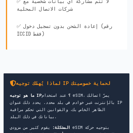
✅ لا تتم مشاركة أي بيانات شخصية مع
شركات الاتصال المحلية
✅ إعادة الشحن بدون تسجيل دخول (رقم
ICCID فقط)
لماذا يُهمّك توجيه IP لحماية خصوصيتك
ما هو توجيه IP؟
عند استخدام eSIM، يمرّ اتصالك
بالإنترنت عبر خوادم في بلد محدد. يحدد ذلك عنوان IP
الظاهر الخاص بك، والقوانين التي تحكم مراقبة
بياناتك في ذلك البلد.
المشكلة:
يقوم كثير من مزودي eSIM بتوجيه حركة