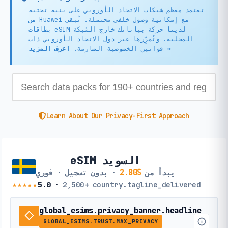
تعتمد معظم شبكات الاتحاد الأوروبي على بنية تحتية
من Huawei مع إمكانية وصول خلفي محتملة. تُبقي
بطاقات eSIM لدينا حركة بياناتك خارج الشبكة
المحلية، وتُمرِّرها عبر دول الاتحاد الأوروبي ذات
اعرف المزيد →
قوانين الخصوصية الصارمة.
Learn About Our Privacy-First Approach
eSIM السويد
يبدأ من
$2.80
· بدون تسجيل · فوري
★★★★★
5.0
·
2,500+
country.tagline_delivered
global_esims.privacy_banner.headline
GLOBAL_ESIMS.TRUST.MAX_PRIVACY