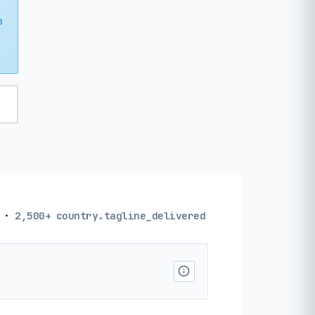
з
·
2,500+
country.tagline_delivered