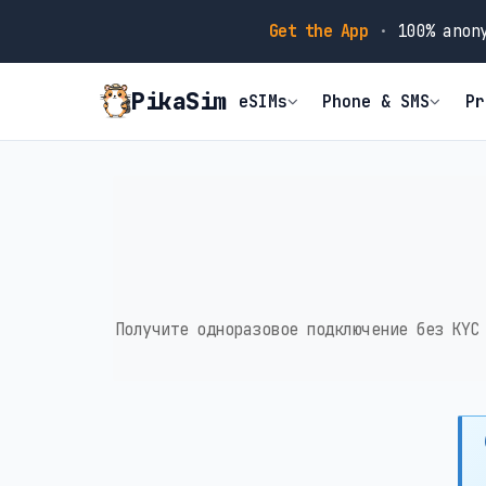
Get the App
·
100% anony
PikaSim
eSIMs
Phone & SMS
Pr
Получите одноразовое подключение без KYC