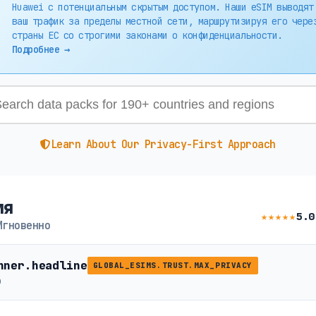
Huawei с потенциальным скрытым доступом. Наши eSIM выводят
ваш трафик за пределы местной сети, маршрутизируя его чере
страны ЕС со строгими законами о конфиденциальности.
Подробнее →
Learn About Our Privacy-First Approach
ия
★★★★★
5.0
Мгновенно
nner.headline
GLOBAL_ESIMS.TRUST.MAX_PRIVACY
b