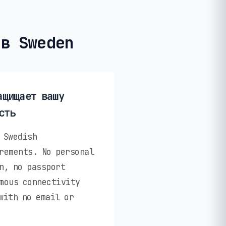
 в Sweden
ащищает вашу
сть
 Swedish
rements. No personal
n, no passport
mous connectivity
with no email or