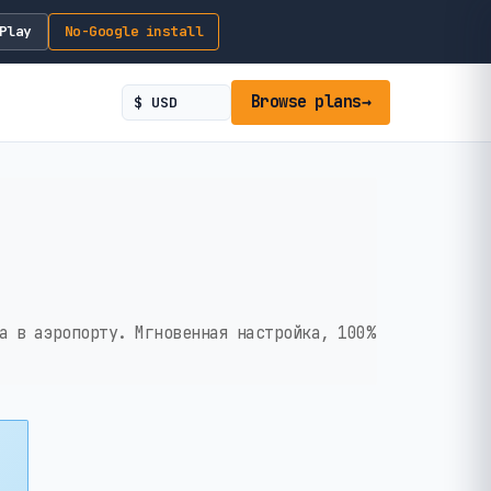
Play
No-Google install
Browse plans
→
а в аэропорту. Мгновенная настройка, 100%