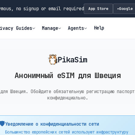
mous, no signup or email required
App Store
Google 
►
Help
ivacy Guides
Manage
Agents
PikaSim
Анонимный eSIM для Швеция
 для Швеция. Обойдите обязательную регистрацию паспорт
конфиденциально.
🛡️
Уведомление о конфиденциальности сети
Большинство европейских сетей используют инфраструктуру