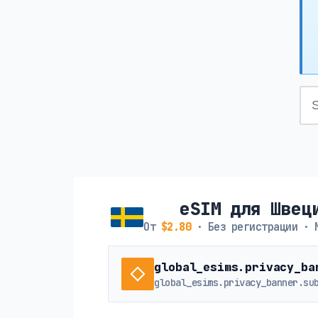
eSIM для Швец
От
$2.80
· Без регистрации · 
global_esims.privacy_ba
global_esims.privacy_banner.su