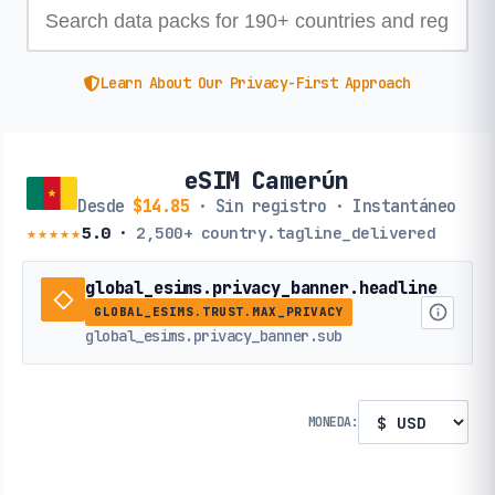
Learn About Our Privacy-First Approach
eSIM Camerún
Desde
$14.85
· Sin registro · Instantáneo
★★★★★
5.0
·
2,500+
country.tagline_delivered
global_esims.privacy_banner.headline
GLOBAL_ESIMS.TRUST.MAX_PRIVACY
global_esims.privacy_banner.sub
MONEDA: