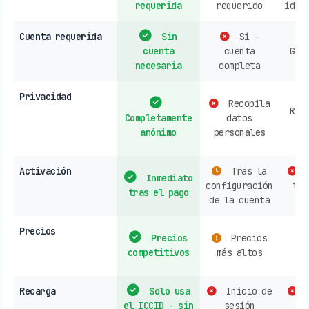
requerida
requerido
iden
Cuenta requerida
Sin
Sí -
cuenta
cuenta
Gen
necesaria
completa
re
Privacidad
Recopila
Rec
Completamente
datos
d
anónimo
personales
h
Activación
Tras la
C
Inmediato
configuración
tie
tras el pago
de la cuenta
Precios
Precios
Precios
s
competitivos
más altos
o
Recarga
Solo usa
Inicio de
C
el ICCID - sin
sesión
op