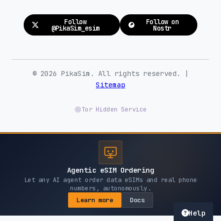
Follow
Follow on
@PikaSim_esim
Nostr
© 2026 PikaSim. All rights reserved. |
Sitemap
Tor Hidden Service
Agentic eSIM Ordering
Let any AI agent order data eSIMs and real phone
numbers, autonomously.
Learn more
Docs
Help