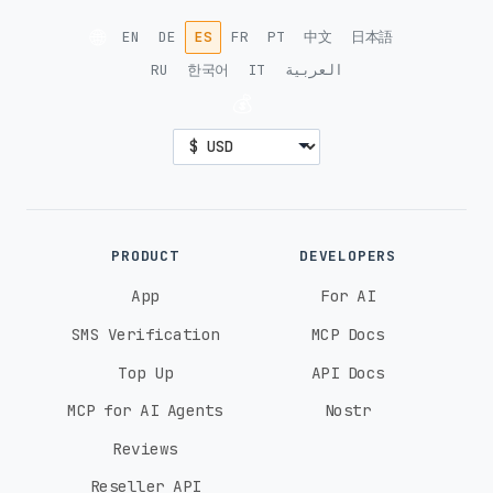
🌐
EN
DE
ES
FR
PT
中文
日本語
RU
한국어
IT
العربية
💰
PRODUCT
DEVELOPERS
App
For AI
SMS Verification
MCP Docs
Top Up
API Docs
MCP for AI Agents
Nostr
Reviews
Reseller API