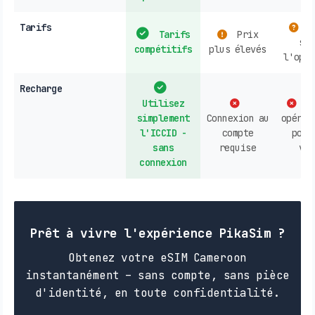
Tarifs
V
Tarifs
Prix
sel
compétitifs
plus élevés
l'opér
Recharge
Utilisez
Co
simplement
Connexion au
opérat
l'ICCID -
compte
poin
sans
requise
ven
connexion
Prêt à vivre l'expérience PikaSim ?
Obtenez votre eSIM Cameroon
instantanément – sans compte, sans pièce
d'identité, en toute confidentialité.