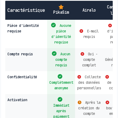
Cart
Caractéristique
Airalo
PikaSim
loc
Pièce d'identité
Aucune
P
requise
pièce
E-mail
d'ide
d'identité
requis
parf
requise
requ
Compte requis
Aucun
Oui -
compte
compte
Généra
requis
complet
req
Confidentialité
Collecte
Col
Complètement
des données
de do
anonyme
personnelles
cour
Activation
Après la
Ach
Immédiat
création du
boutiq
après
compte
en l
paiement