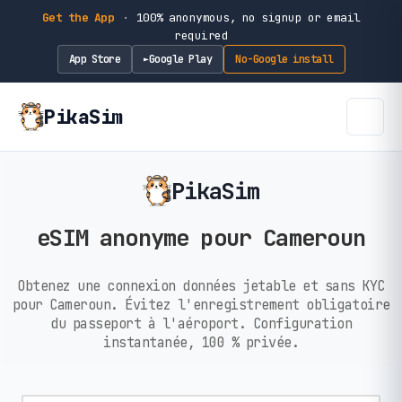
Get the App
·
100% anonymous, no signup or email
required
App Store
Google Play
No-Google install
►
PikaSim
PikaSim
eSIM anonyme pour Cameroun
Obtenez une connexion données jetable et sans KYC
pour Cameroun. Évitez l'enregistrement obligatoire
du passeport à l'aéroport. Configuration
instantanée, 100 % privée.