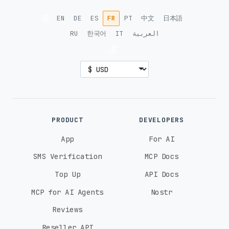
🌐
EN
DE
ES
FR
PT
中文
日本語
RU
한국어
IT
العربية
💰
PRODUCT
DEVELOPERS
App
For AI
SMS Verification
MCP Docs
Top Up
API Docs
MCP for AI Agents
Nostr
Reviews
Reseller API