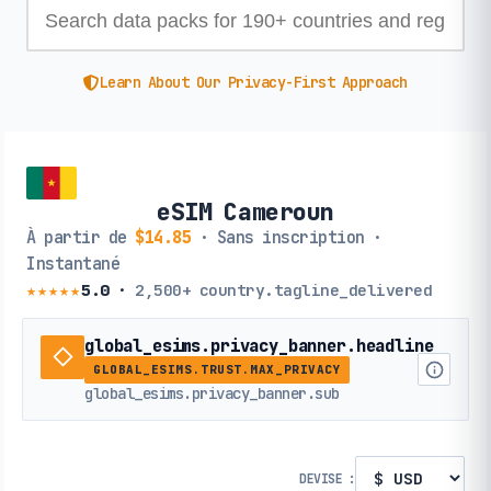
Learn About Our Privacy-First Approach
eSIM Cameroun
À partir de
$14.85
· Sans inscription ·
Instantané
★★★★★
5.0
·
2,500+
country.tagline_delivered
global_esims.privacy_banner.headline
GLOBAL_ESIMS.TRUST.MAX_PRIVACY
global_esims.privacy_banner.sub
DEVISE :