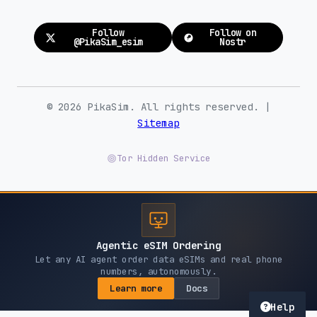
Follow
Follow on
@PikaSim_esim
Nostr
© 2026 PikaSim. All rights reserved. |
Sitemap
Tor Hidden Service
Agentic eSIM Ordering
Let any AI agent order data eSIMs and real phone
numbers, autonomously.
Learn more
Docs
Help