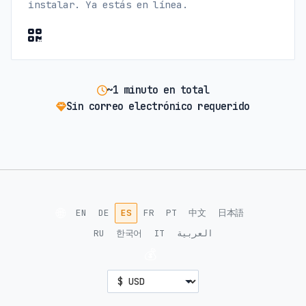
instalar. Ya estás en línea.
~1 minuto en total
Sin correo electrónico requerido
🌐
EN
DE
ES
FR
PT
中文
日本語
RU
한국어
IT
العربية
💰