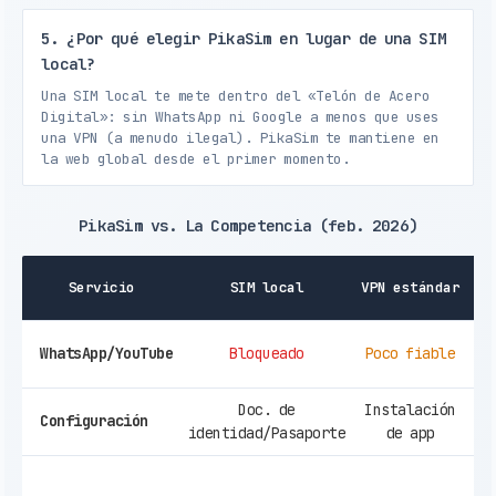
5. ¿Por qué elegir PikaSim en lugar de una SIM
local?
Una SIM local te mete dentro del «Telón de Acero
Digital»: sin WhatsApp ni Google a menos que uses
una VPN (a menudo ilegal). PikaSim te mantiene en
la web global desde el primer momento.
PikaSim vs. La Competencia (feb. 2026)
Servicio
SIM local
VPN estándar
WhatsApp/YouTube
Bloqueado
Poco fiable
Doc. de
Instalación
Configuración
identidad/Pasaporte
de app
In