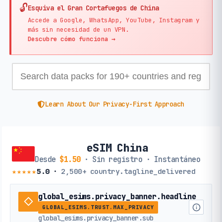
🔓
Esquiva el Gran Cortafuegos de China
Accede a Google, WhatsApp, YouTube, Instagram y
más sin necesidad de un VPN.
Descubre cómo funciona →
Learn About Our Privacy-First Approach
eSIM China
Desde
$1.50
· Sin registro · Instantáneo
★★★★★
5.0
·
2,500+
country.tagline_delivered
global_esims.privacy_banner.headline
GLOBAL_ESIMS.TRUST.MAX_PRIVACY
global_esims.privacy_banner.sub