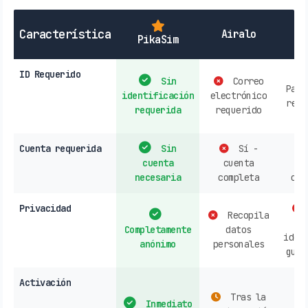
SI
Característica
Airalo
PikaSim
ID Requerido
Sin
Correo
Pasa
identificación
electrónico
requ
requerida
requerido
Cuenta requerida
Sin
Sí -
cuenta
cuenta
r
necesaria
completa
obl
Privacidad
Recopila
d
Completamente
datos
iden
anónimo
personales
gube
Activación
Tras la
ne
Inmediato