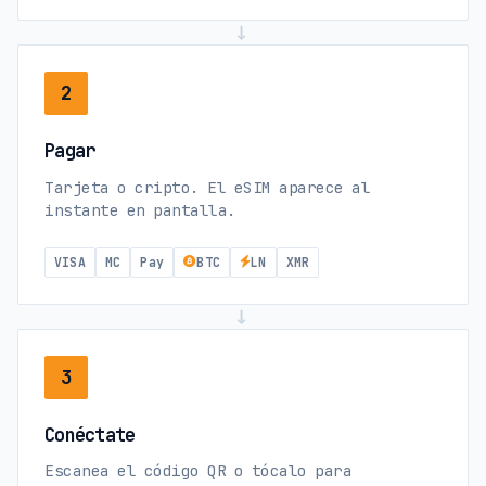
→
2
Pagar
Tarjeta o cripto. El eSIM aparece al
instante en pantalla.
VISA
MC
Pay
BTC
LN
XMR
→
3
Conéctate
Escanea el código QR o tócalo para