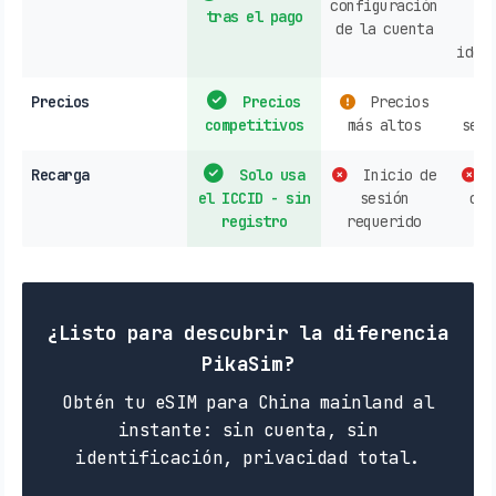
configuración
vi
tras el pago
de la cuenta
ti
iden
Precios
Precios
Precios
competitivos
más altos
segú
Recarga
Solo usa
Inicio de
E
el ICCID - sin
sesión
o c
registro
requerido
o
¿Listo para descubrir la diferencia
PikaSim?
Obtén tu eSIM para China mainland al
instante: sin cuenta, sin
identificación, privacidad total.