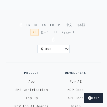
🌐
EN
DE
ES
FR
PT
中文
日本語
RU
한국어
IT
العربية
💰
PRODUCT
DEVELOPERS
App
For AI
SMS Verification
MCP Docs
Top Up
API Docs
Help
MCP for AI Agents
Nostr