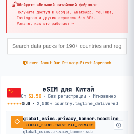
🔓
Обойдите «Великий китайский файрвол»
Получите доступ к Google, WhatsApp, YouTube,
Instagram и другим сервисам без VPN.
Узнать, как это работает →
Learn About Our Privacy-First Approach
eSIM для Китай
От
$1.50
· Без регистрации · Мгновенно
★★★★★
5.0
·
2,500+
country.tagline_delivered
global_esims.privacy_banner.headline
GLOBAL_ESIMS.TRUST.MAX_PRIVACY
global_esims.privacy_banner.sub