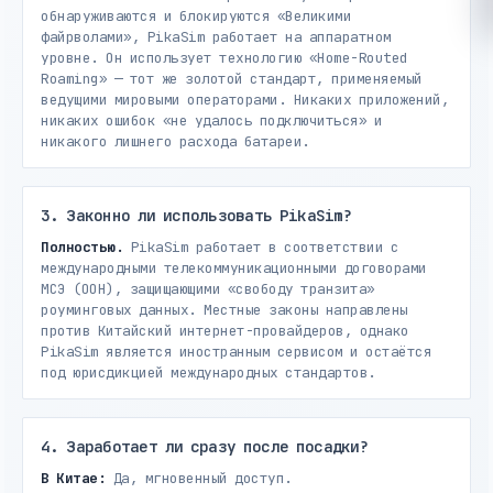
обнаруживаются и блокируются «Великими
файрволами», PikaSim работает на аппаратном
уровне. Он использует технологию «Home-Routed
Roaming» — тот же золотой стандарт, применяемый
ведущими мировыми операторами. Никаких приложений,
никаких ошибок «не удалось подключиться» и
никакого лишнего расхода батареи.
3. Законно ли использовать PikaSim?
Полностью.
PikaSim работает в соответствии с
международными телекоммуникационными договорами
МСЭ (ООН), защищающими «свободу транзита»
роуминговых данных. Местные законы направлены
против Китайский интернет-провайдеров, однако
PikaSim является иностранным сервисом и остаётся
под юрисдикцией международных стандартов.
4. Заработает ли сразу после посадки?
В Китае:
Да, мгновенный доступ.