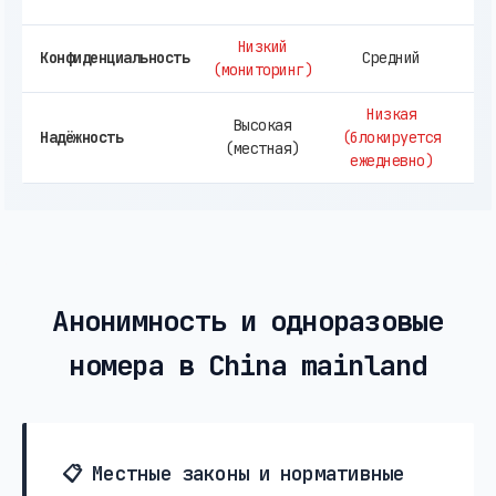
д
Низкий
В
Конфиденциальность
Средний
(мониторинг)
(ч
Низкая
Ст
Высокая
Надёжность
(блокируется
(местная)
ежедневно)
ак
Анонимность и одноразовые
номера в China mainland
📋 Местные законы и нормативные