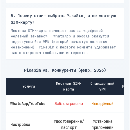
5. Почему стоит выбрать PikaSim, а не местную
SIM-карту?
Местная SIM-карта помещает вас за «цифровой
железный занавес» — WhatsApp и Google окажутся
недоступны без VPN (который зачастую является
незаконным). PikaSim с первого момента удерживает
вас в открытом глобальном интернете.
PikaSim vs. Конкуренты (февр. 2026)
Местная SIM-
Стандартный
Услуга
Pik
карта
VPN
WhatsApp/YouTube
Заблокировано
Ненадёжный
р
Мг
Удостоверение/
Установка
Настройка
ц
паспорт
приложений