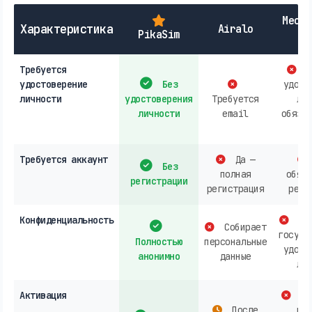
Местн
Характеристика
Airalo
PikaSim
к
Требуется
П
удостоверение
Без
удост
личности
удостоверения
Требуется
лич
личности
email
обяза
за
Требуется аккаунт
Да —
Без
полная
обяза
регистрации
регистрация
реги
Конфиденциальность
Баз
Собирает
госуда
Полностью
персональные
удост
анонимно
данные
лич
Активация
Не
После
пос