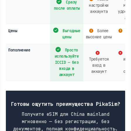
Сразу
настройки
маг
после оплаты
аккаунта
удосто
лич
Цены
Выгодные
Более
За
цены
высокие цены
ст
Пополнение
Просто
В 
используйте
Требуется
или
ICCID — без
вход в
ак
входа в
аккаунт
опе
аккаунт
Готовы ощутить преимущества PikaSim?
Получите eSIM для China mainland
мгновенно — без регистрации, без
документов, полная конфиденциальность.