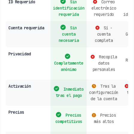
ID Requerido
Sin
Correo
identificación
electrónico
r
requerida
requerido
iden
Cuenta requerida
Sin
Sí -
cuenta
cuenta
Gen
necesaria
completa
re
Privacidad
Recopila
Rec
Completamente
datos
d
anónimo
personales
h
Activación
Tras la
C
Inmediato
configuración
tie
tras el pago
de la cuenta
Precios
Precios
Precios
s
competitivos
más altos
o