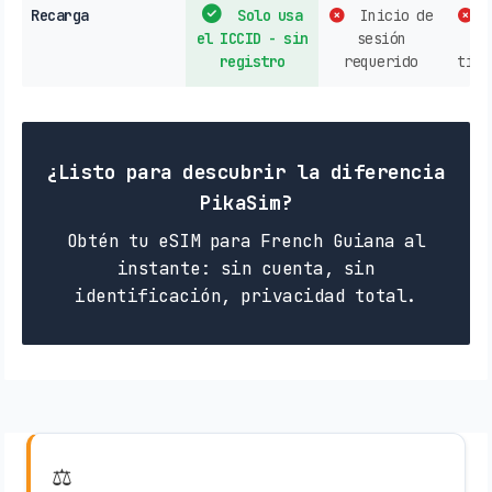
Recarga
Solo usa
Inicio de
C
el ICCID - sin
sesión
op
registro
requerido
tien
¿Listo para descubrir la diferencia
PikaSim?
Obtén tu eSIM para French Guiana al
instante: sin cuenta, sin
identificación, privacidad total.
⚖️