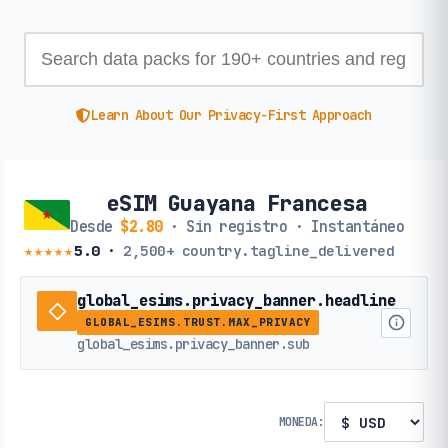
Learn About Our Privacy-First Approach
eSIM Guayana Francesa
Desde
$2.80
· Sin registro · Instantáneo
★★★★★
5.0
·
2,500+
country.tagline_delivered
global_esims.privacy_banner.headline
GLOBAL_ESIMS.TRUST.MAX_PRIVACY
global_esims.privacy_banner.sub
MONEDA: