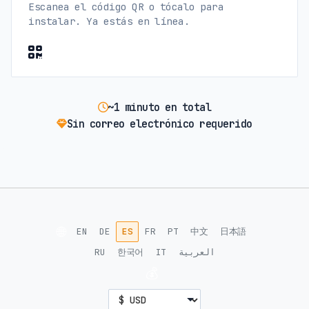
Escanea el código QR o tócalo para
instalar. Ya estás en línea.
~1 minuto en total
Sin correo electrónico requerido
🌐
EN
DE
ES
FR
PT
中文
日本語
RU
한국어
IT
العربية
💰