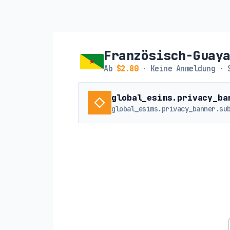
Französisch-Guaya
Ab
$2.80
· Keine Anmeldung · 
global_esims.privacy_ba
global_esims.privacy_banner.su