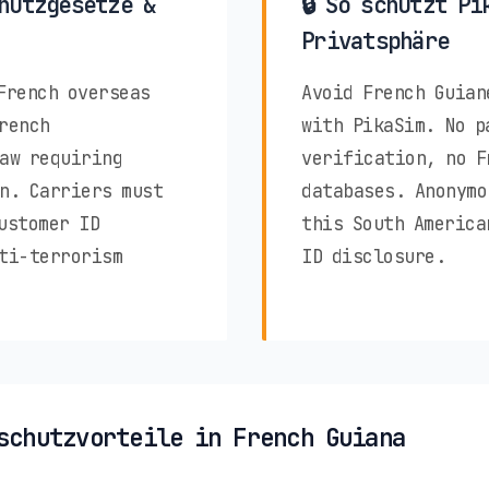
hutzgesetze &
🔒 So schützt Pi
Privatsphäre
French overseas
Avoid French Guian
rench
with PikaSim. No p
aw requiring
verification, no F
n. Carriers must
databases. Anonymo
ustomer ID
this South America
ti-terrorism
ID disclosure.
schutzvorteile in French Guiana