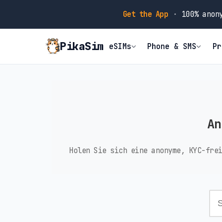
Get the App
·
100% anony
PikaSim
eSIMs
Phone & SMS
Pr
An
Holen Sie sich eine anonyme, KYC-fre