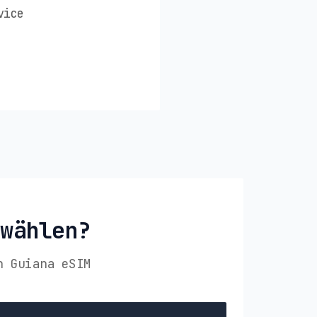
vice
 wählen?
h Guiana eSIM