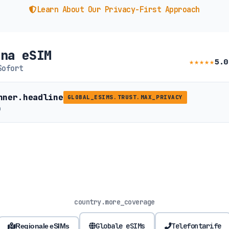
Learn About Our Privacy-First Approach
na eSIM
★★★★★
5.0
Sofort
nner.headline
GLOBAL_ESIMS.TRUST.MAX_PRIVACY
b
country.more_coverage
Globale eSIMs
Telefontarife
Regionale eSIMs