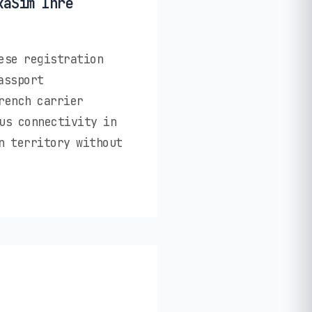
kaSim Ihre
ese registration
assport
rench carrier
us connectivity in
n territory without