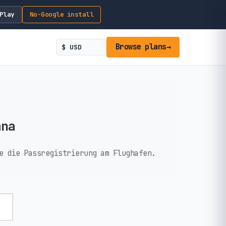
Play
No-Google install
Browse plans
→
ana
e die Passregistrierung am Flughafen.