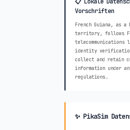
📋 Lokale Datensc
Vorschriften
French Guiana, as a 
territory, follows F
telecommunications l
identity verificatio
collect and retain c
information under an
regulations.
✨ PikaSim Daten