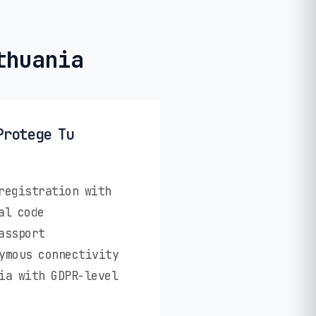
thuania
Protege Tu
registration with
al code
assport
ymous connectivity
ia with GDPR-level