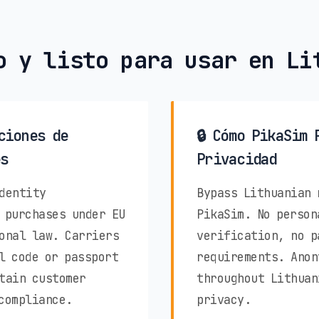
o y listo para usar en Li
ciones de
🔒 Cómo PikaSim 
s
Privacidad
dentity
Bypass Lithuanian 
 purchases under EU
PikaSim. No person
onal law. Carriers
verification, no p
l code or passport
requirements. Anon
tain customer
throughout Lithuan
compliance.
privacy.