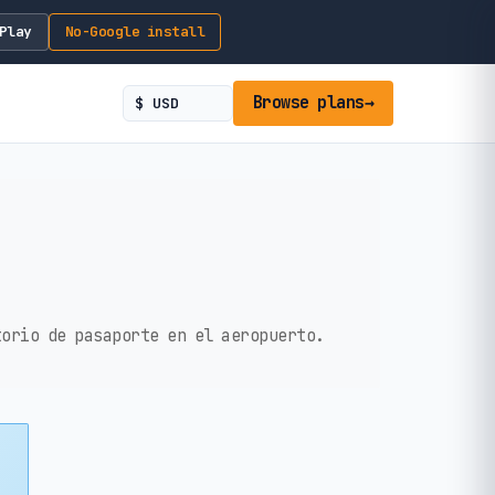
Play
No-Google install
Browse plans
→
torio de pasaporte en el aeropuerto.