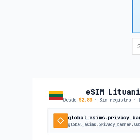
eSIM Lituan
Desde
$2.80
· Sin registro · 
global_esims.privacy_ba
global_esims.privacy_banner.su