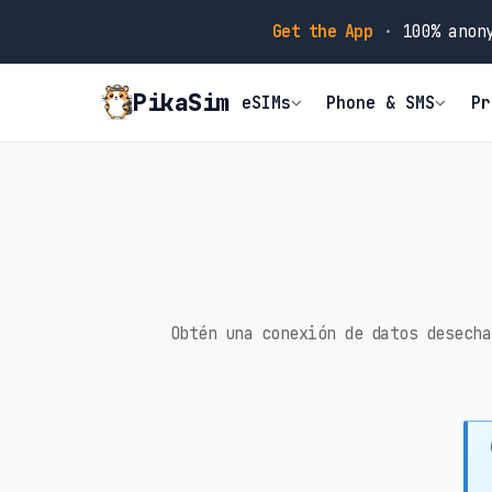
Get the App
·
100% anony
PikaSim
eSIMs
Phone & SMS
Pr
Obtén una conexión de datos desecha