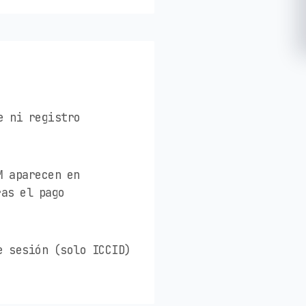
e ni registro
M aparecen en
ras el pago
e sesión (solo ICCID)