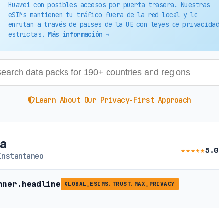
Huawei con posibles accesos por puerta trasera. Nuestras
eSIMs mantienen tu tráfico fuera de la red local y lo
enrutan a través de países de la UE con leyes de privacidad
estrictas.
Más información →
Learn About Our Privacy-First Approach
ia
★★★★★
5.0
Instantáneo
nner.headline
GLOBAL_ESIMS.TRUST.MAX_PRIVACY
b