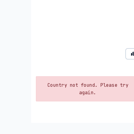
Country not found. Please try
again.