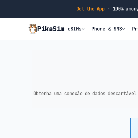
Get the App
·
100% anony
PikaSim
eSIMs
Phone & SMS
Pr
Obtenha uma conexão de dados descartável