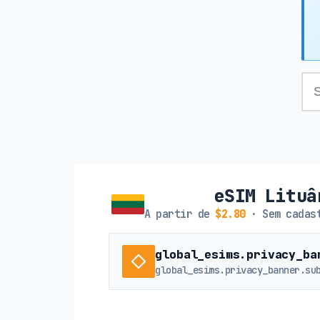
eSIM Lituâ
A partir de
$2.80
· Sem cadast
global_esims.privacy_ba
global_esims.privacy_banner.su