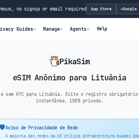
mous, no signup or email required
App Store
Google 
►
Help
ivacy Guides
Manage
Agents
PikaSim
eSIM Anônimo para Lituânia
 e sem KYC para Lituânia. Evite o registro obrigatório
instantânea, 100% privada.
🛡️
Aviso de Privacidade de Rede
A maioria das redes da UE utiliza infraestrutura Huawei co