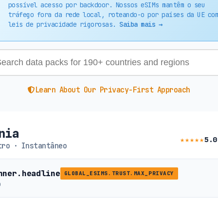
possível acesso por backdoor. Nossos eSIMs mantêm o seu
tráfego fora da rede local, roteando-o por países da UE co
leis de privacidade rigorosas.
Saiba mais →
Learn About Our Privacy-First Approach
nia
★★★★★
5.0
ro · Instantâneo
nner.headline
GLOBAL_ESIMS.TRUST.MAX_PRIVACY
b