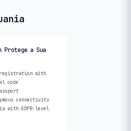
uania
m Protege a Sua
registration with
al code
assport
ymous connectivity
ia with GDPR-level