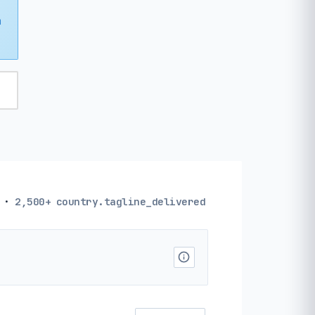
m
·
2,500+
country.tagline_delivered