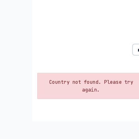
Country not found. Please try
again.