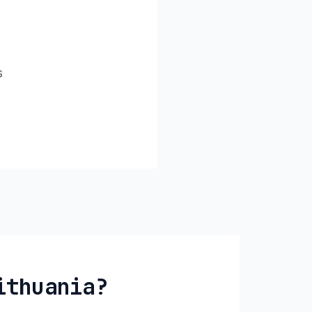
s
ithuania?