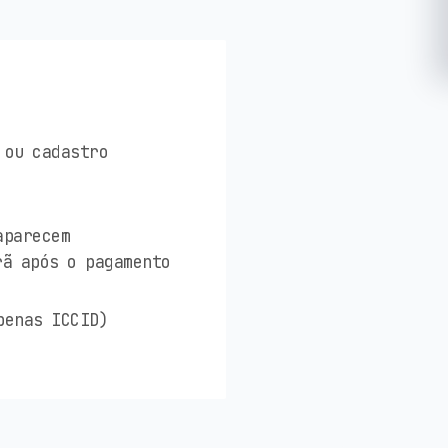
 ou cadastro
aparecem
rã após o pagamento
penas ICCID)