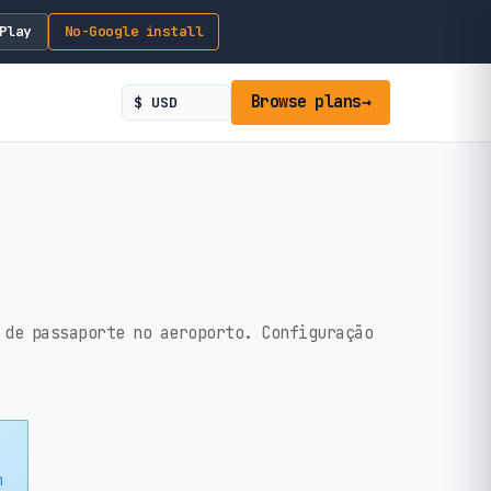
Play
No-Google install
Browse plans
→
 de passaporte no aeroporto. Configuração
m