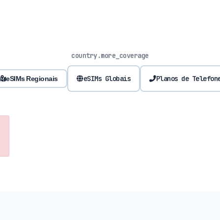
country.more_coverage
eSIMs Globais
Planos de Telefon
eSIMs Regionais