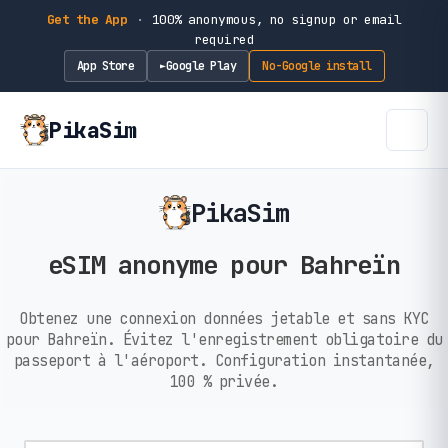
Get the App
·
100% anonymous, no signup or email
required
App Store
Google Play
No-Google install
►
PikaSim
PikaSim
eSIM anonyme pour Bahreïn
Obtenez une connexion données jetable et sans KYC
pour Bahreïn. Évitez l'enregistrement obligatoire du
passeport à l'aéroport. Configuration instantanée,
100 % privée.