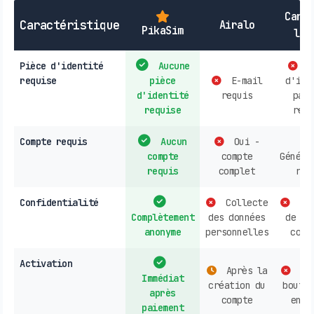
Cart
Caractéristique
Airalo
PikaSim
loc
Pièce d'identité
Aucune
P
requise
pièce
E-mail
d'ide
d'identité
requis
parf
requise
requ
Compte requis
Aucun
Oui -
compte
compte
Généra
requis
complet
req
Confidentialité
Collecte
Col
Complètement
des données
de do
anonyme
personnelles
cour
Activation
Après la
Ach
Immédiat
création du
boutiq
après
compte
en l
paiement