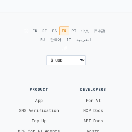
🌐
EN
DE
ES
FR
PT
中文
日本語
RU
한국어
IT
العربية
💰
PRODUCT
DEVELOPERS
App
For AI
SMS Verification
MCP Docs
Top Up
API Docs
MCP for AI Agents
Nostr