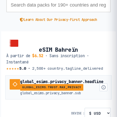
Learn About Our Privacy-First Approach
eSIM Bahreïn
À partir de
$6.52
· Sans inscription ·
Instantané
★★★★★
5.0
·
2,500+
country.tagline_delivered
global_esims.privacy_banner.headline
GLOBAL_ESIMS.TRUST.MAX_PRIVACY
global_esims.privacy_banner.sub
DEVISE :