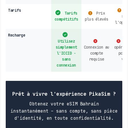
Tarifs
V
Tarifs
Prix
sel
compétitifs
plus élevés
l'opér
Recharge
Utilisez
Co
simplement
Connexion au
opérat
l'ICCID -
compte
poin
sans
requise
ven
connexion
Prêt à vivre l'expérience PikaSim ?
Obtenez votre eSIM Bahrain
instantanément – sans compte, sans pièce
d'identité, en toute confidentialité.