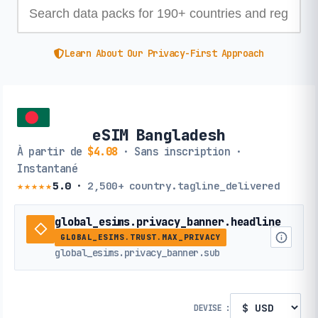
Learn About Our Privacy-First Approach
eSIM Bangladesh
À partir de
$4.08
· Sans inscription ·
Instantané
★★★★★
5.0
·
2,500+
country.tagline_delivered
global_esims.privacy_banner.headline
GLOBAL_ESIMS.TRUST.MAX_PRIVACY
global_esims.privacy_banner.sub
DEVISE :