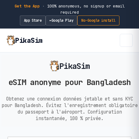
Get the App
·
100% anonymous, no signup or email
required
App Store
Google Play
No-Google install
►
PikaSim
PikaSim
eSIM anonyme pour Bangladesh
Obtenez une connexion données jetable et sans KYC
pour Bangladesh. Évitez l'enregistrement obligatoire
du passeport à l'aéroport. Configuration
instantanée, 100 % privée.