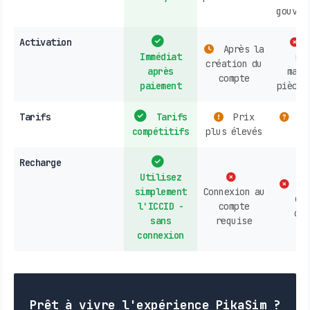
gouver
Activation
Après la
Immédiat
ren
création du
après
maga
compte
paiement
pièce 
Tarifs
Tarifs
Prix
Va
compétitifs
plus élevés
le
Recharge
Utilisez
En
simplement
Connexion au
ou 
l'ICCID -
compte
opé
sans
requise
connexion
Prêt à vivre l'expérience PikaSim ?