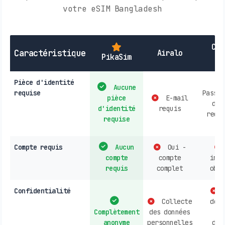
votre eSIM Bangladesh
Car
Caractéristique
Airalo
PikaSim
l
Pièce d'identité
Aucune
requise
Passep
pièce
E-mail
d'i
d'identité
requis
requi
requise
Compte requis
Aucun
Oui -
compte
compte
insc
requis
complet
obli
Confidentialité
Collecte
donn
Complètement
des données
p
anonyme
personnelles
d'i