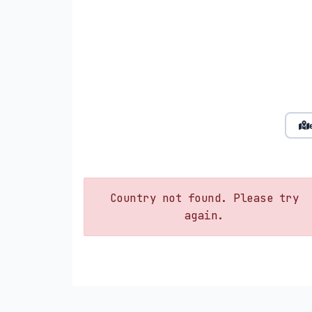
Country not found. Please try
again.