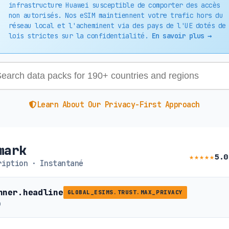
infrastructure Huawei susceptible de comporter des accès
non autorisés. Nos eSIM maintiennent votre trafic hors du
réseau local et l'acheminent via des pays de l'UE dotés de
lois strictes sur la confidentialité.
En savoir plus →
Learn About Our Privacy-First Approach
mark
★★★★★
5.0
iption · Instantané
nner.headline
GLOBAL_ESIMS.TRUST.MAX_PRIVACY
b