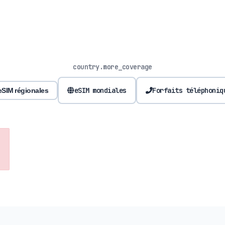
country.more_coverage
eSIM mondiales
Forfaits téléphoniq
eSIM régionales