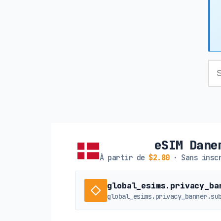
eSIM Dane
À partir de
$2.80
· Sans inscr
global_esims.privacy_ba
global_esims.privacy_banner.su