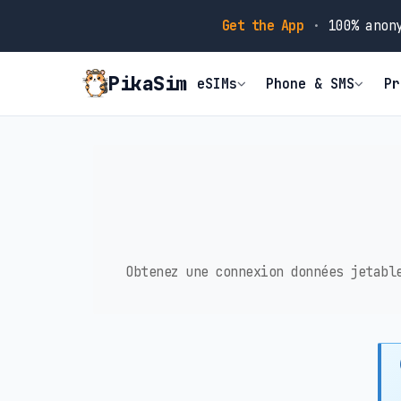
Get the App
·
100% anony
PikaSim
eSIMs
Phone & SMS
Pr
Obtenez une connexion données jetabl