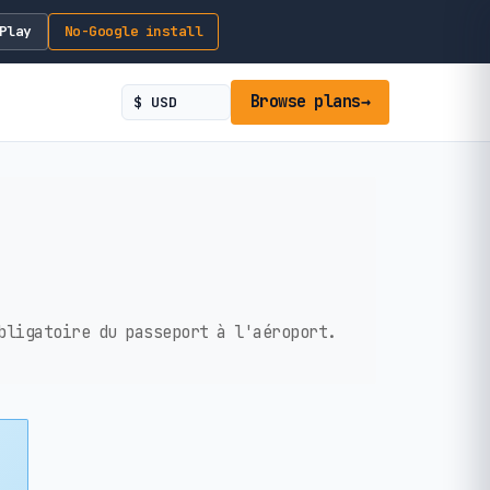
Play
No-Google install
Browse plans
→
bligatoire du passeport à l'aéroport.