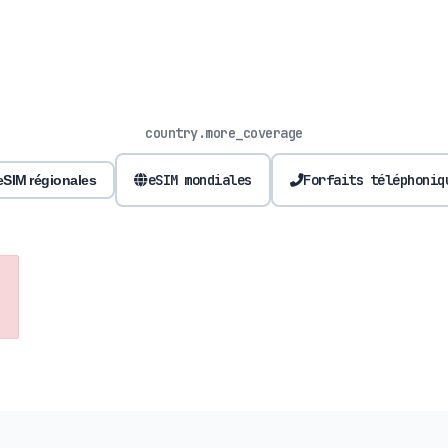
country.more_coverage
eSIM mondiales
Forfaits téléphoniq
eSIM régionales