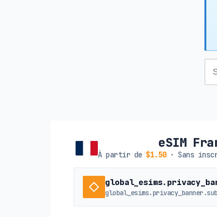
eSIM Fra
À partir de
$1.50
· Sans inscr
global_esims.privacy_ba
global_esims.privacy_banner.su