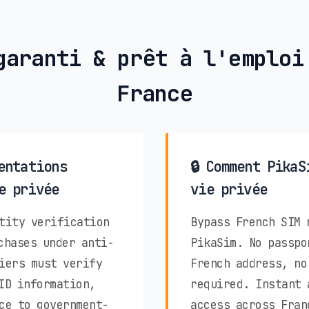
garanti & prêt à l'emploi
France
entations
🔒 Comment PikaS
e privée
vie privée
tity verification
Bypass French SIM 
chases under anti-
PikaSim. No passpo
iers must verify
French address, no
ID information,
required. Instant 
ce to government-
access across Fran