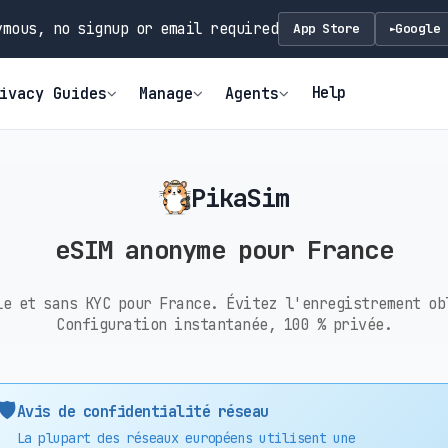
mous, no signup or email required
App Store
Google 
►
Help
ivacy Guides
Manage
Agents
PikaSim
eSIM anonyme pour France
le et sans KYC pour France. Évitez l'enregistrement ob
Configuration instantanée, 100 % privée.
🛡️
Avis de confidentialité réseau
La plupart des réseaux européens utilisent une