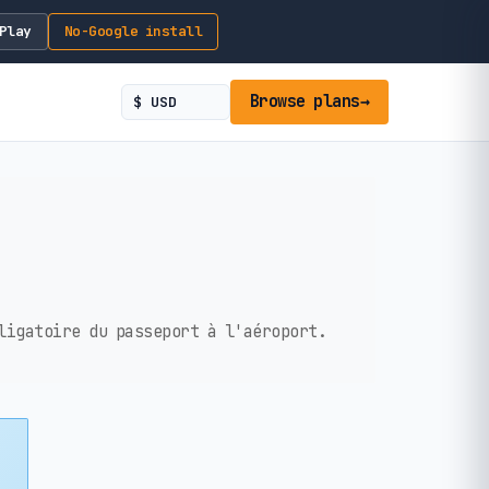
Play
No-Google install
Browse plans
→
ligatoire du passeport à l'aéroport.