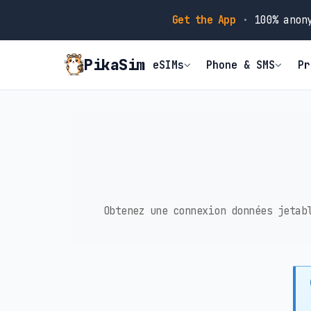
Get the App
·
100% anony
PikaSim
eSIMs
Phone & SMS
Pr
Obtenez une connexion données jetab