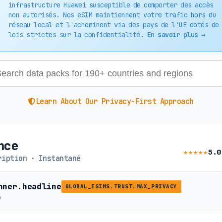
infrastructure Huawei susceptible de comporter des accès
non autorisés. Nos eSIM maintiennent votre trafic hors du
réseau local et l'acheminent via des pays de l'UE dotés de
lois strictes sur la confidentialité.
En savoir plus →
Learn About Our Privacy-First Approach
nce
★★★★★
5.0
iption · Instantané
nner.headline
GLOBAL_ESIMS.TRUST.MAX_PRIVACY
b