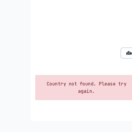
Country not found. Please try
again.