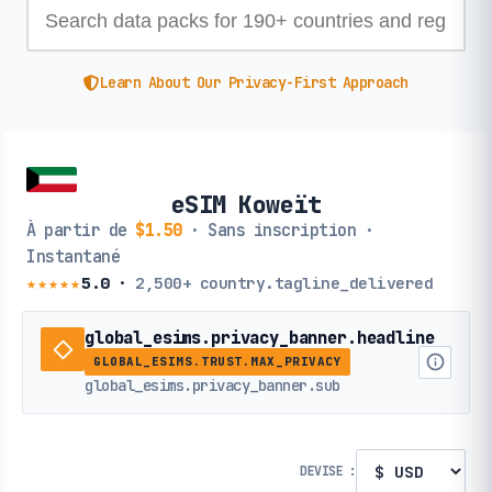
Learn About Our Privacy-First Approach
eSIM Koweït
À partir de
$1.50
· Sans inscription ·
Instantané
★★★★★
5.0
·
2,500+
country.tagline_delivered
global_esims.privacy_banner.headline
GLOBAL_ESIMS.TRUST.MAX_PRIVACY
global_esims.privacy_banner.sub
DEVISE :