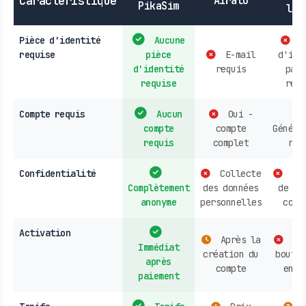
Caractéristique
Airalo
PikaSim
loc
Pièce d'identité
Aucune
P
requise
pièce
E-mail
d'ide
d'identité
requis
parf
requise
requ
Compte requis
Aucun
Oui -
compte
compte
Généra
requis
complet
req
Confidentialité
Collecte
Col
Complètement
des données
de do
anonyme
personnelles
cour
Activation
Après la
Ach
Immédiat
création du
boutiq
après
compte
en l
paiement