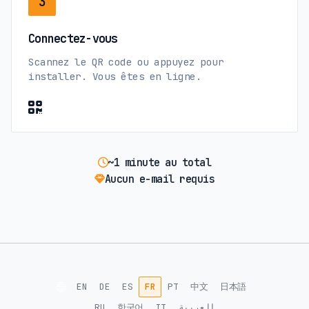
3
Connectez-vous
Scannez le QR code ou appuyez pour
installer. Vous êtes en ligne.
~1 minute au total
Aucun e-mail requis
🌐
EN
DE
ES
FR
PT
中文
日本語
RU
한국어
IT
العربية