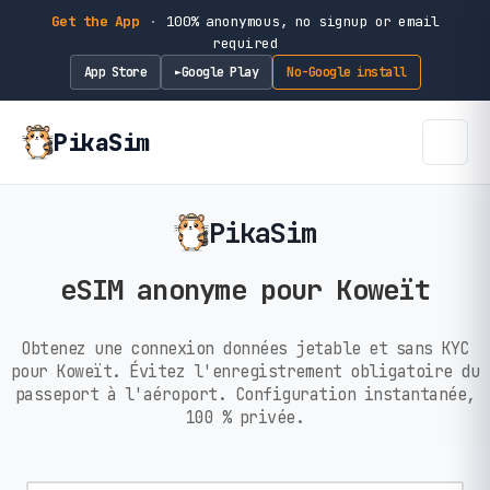
Get the App
·
100% anonymous, no signup or email
required
App Store
Google Play
No-Google install
►
PikaSim
PikaSim
eSIM anonyme pour Koweït
Obtenez une connexion données jetable et sans KYC
pour Koweït. Évitez l'enregistrement obligatoire du
passeport à l'aéroport. Configuration instantanée,
100 % privée.