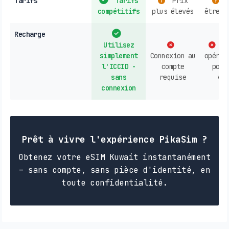
Tarifs
Tarifs
Prix
P
compétitifs
plus élevés
être c
Recharge
Utilisez
Co
simplement
Connexion au
opérat
l'ICCID -
compte
poin
sans
requise
ven
connexion
Prêt à vivre l'expérience PikaSim ?
Obtenez votre eSIM Kuwait instantanément
– sans compte, sans pièce d'identité, en
toute confidentialité.