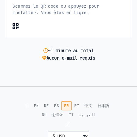
Scannez le QR code ou appuyez pour
installer. Vous êtes en ligne.
~1 minute au total
Aucun e-mail requis
🌐
EN
DE
ES
FR
PT
中文
日本語
RU
한국어
IT
العربية
💰