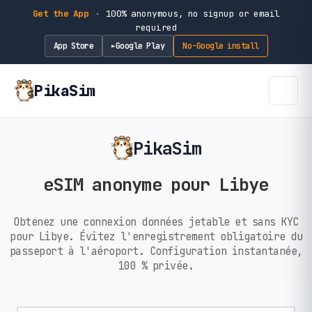
Get the App
·
100% anonymous, no signup or email
required
App Store
Google Play
No-Google install
►
PikaSim
PikaSim
eSIM anonyme pour Libye
Obtenez une connexion données jetable et sans KYC
pour Libye. Évitez l'enregistrement obligatoire du
passeport à l'aéroport. Configuration instantanée,
100 % privée.