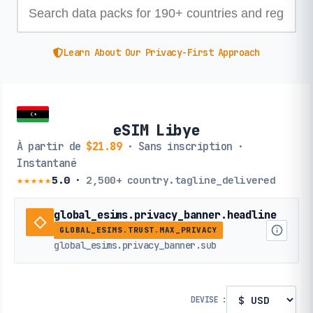
Learn About Our Privacy-First Approach
eSIM Libye
À partir de
$21.89
· Sans inscription ·
Instantané
★★★★★
5.0
·
2,500+
country.tagline_delivered
global_esims.privacy_banner.headline
GLOBAL_ESIMS.TRUST.MAX_PRIVACY
global_esims.privacy_banner.sub
DEVISE :