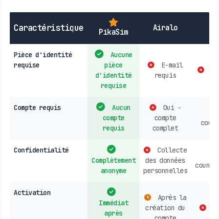
Caractéristique
Airalo
PikaSim
Pièce d'identité
Aucune
requise
pièce
E-mail
co
d'identité
requis
requise
Compte requis
Aucun
Oui -
compte
compte
count
requis
complet
Confidentialité
Collecte
Complètement
des données
countr
anonyme
personnelles
Activation
Après la
Immédiat
création du
co
après
compte