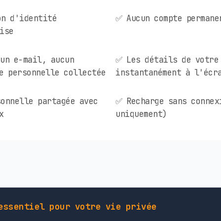
on d'identité
✅ Aucun compte permane
ise
un e-mail, aucun
✅ Les détails de votre
e personnelle collectée
instantanément à l'écr
onnelle partagée avec
✅ Recharge sans connex
x
uniquement)
essentiel pour votre vie privée