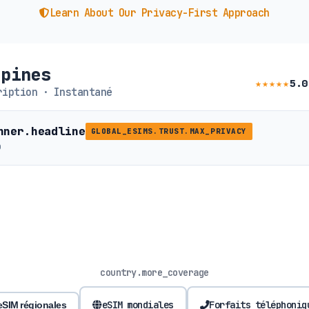
Learn About Our Privacy-First Approach
ppines
★★★★★
5.0
iption · Instantané
nner.headline
GLOBAL_ESIMS.TRUST.MAX_PRIVACY
b
country.more_coverage
eSIM mondiales
Forfaits téléphoniq
eSIM régionales