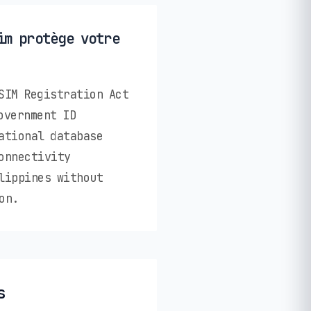
im protège votre
SIM Registration Act
overnment ID
ational database
onnectivity
lippines without
on.
s