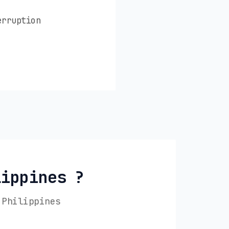
erruption
lippines ?
 Philippines