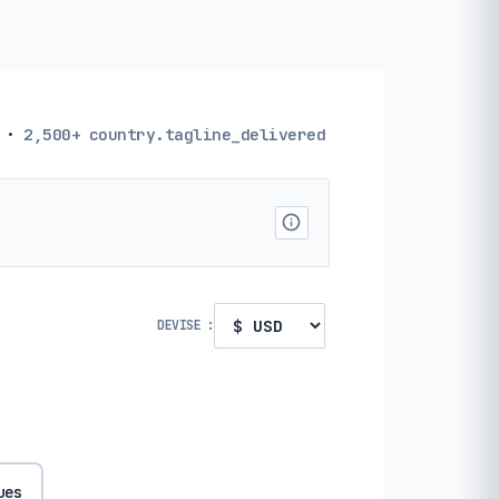
·
2,500+
country.tagline_delivered
DEVISE :
ues