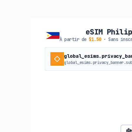
eSIM Phili
À partir de
$1.50
· Sans inscr
global_esims.privacy_ba
global_esims.privacy_banner.su