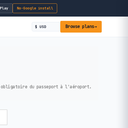
Play
No-Google install
Browse plans
→
 obligatoire du passeport à l'aéroport.