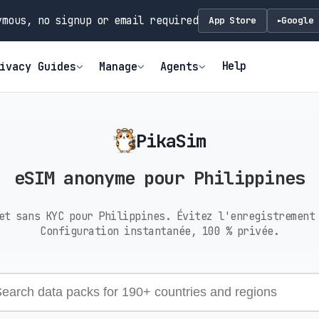
mous, no signup or email required
App Store
Google 
►
Help
ivacy Guides
Manage
Agents
PikaSim
eSIM anonyme pour Philippines
et sans KYC pour Philippines. Évitez l'enregistrement
Configuration instantanée, 100 % privée.