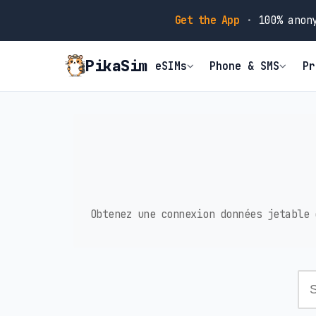
Get the App
·
100% anony
PikaSim
eSIMs
Phone & SMS
Pr
Obtenez une connexion données jetable 