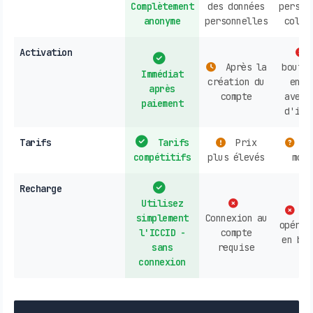
Complètement
des données
person
anonyme
personnelles
colle
Activation
Après la
boutiq
Immédiat
création du
en l
après
compte
avec 
paiement
d'ide
Tarifs
Tarifs
Prix
Ta
compétitifs
plus élevés
modé
Recharge
Utilisez
Co
simplement
Connexion au
opérat
l'ICCID -
compte
en bou
sans
requise
connexion