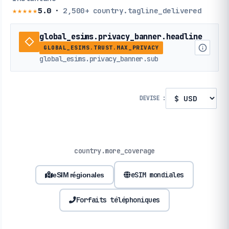
★★★★★
5.0
·
2,500+
country.tagline_delivered
global_esims.privacy_banner.headline
GLOBAL_ESIMS.TRUST.MAX_PRIVACY
global_esims.privacy_banner.sub
DEVISE :
country.more_coverage
eSIM mondiales
eSIM régionales
Forfaits téléphoniques