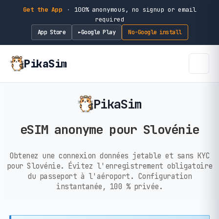
Get the App
·
100% anonymous, no signup or email
required
App Store
Google Play
No-Google install
►
PikaSim
PikaSim
eSIM anonyme pour Slovénie
Obtenez une connexion données jetable et sans KYC
pour Slovénie. Évitez l'enregistrement obligatoire
du passeport à l'aéroport. Configuration
instantanée, 100 % privée.