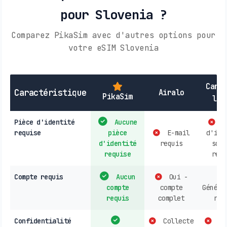
pour Slovenia ?
Comparez PikaSim avec d'autres options pour
votre eSIM Slovenia
Cart
Caractéristique
Airalo
PikaSim
loc
Pièce d'identité
Aucune
P
requise
pièce
E-mail
d'ide
d'identité
requis
souv
requise
requ
Compte requis
Aucun
Oui -
compte
compte
Généra
requis
complet
req
Confidentialité
Collecte
Do