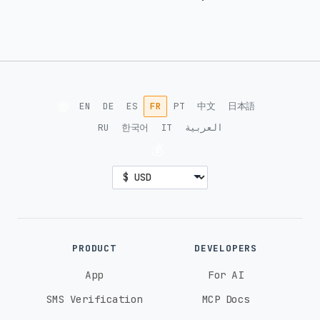
🌐
EN
DE
ES
FR
PT
中文
日本語
RU
한국어
IT
العربية
💰
PRODUCT
DEVELOPERS
App
For AI
SMS Verification
MCP Docs