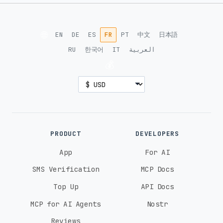
🌐
EN
DE
ES
FR
PT
中文
日本語
RU
한국어
IT
العربية
💰
PRODUCT
DEVELOPERS
App
For AI
SMS Verification
MCP Docs
Top Up
API Docs
MCP for AI Agents
Nostr
Reviews