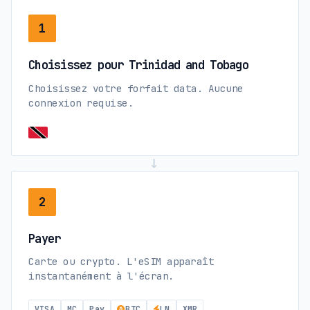
1
Choisissez pour Trinidad and Tobago
Choisissez votre forfait data. Aucune
connexion requise.
→
2
Payer
Carte ou crypto. L'eSIM apparaît
instantanément à l'écran.
VISA
MC
Pay
BTC
LN
XMR