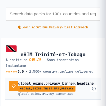
Learn About Our Privacy-First Approach
eSIM Trinité-et-Tobago
À partir de
$15.65
· Sans inscription ·
Instantané
★★★★★
5.0
·
2,500+
country.tagline_delivered
global_esims.privacy_banner.headline
GLOBAL_ESIMS.TRUST.MAX_PRIVACY
global_esims.privacy_banner.sub