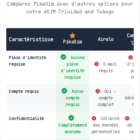
Comparez PikaSim avec d'autres options pour
votre eSIM Trinidad and Tobago
Cart
Caractéristique
Airalo
PikaSim
loc
Pièce d'identité
Aucune
P
requise
pièce
E-mail
d'ide
d'identité
requis
parf
requise
requ
Compte requis
Aucun
Oui -
compte
compte
Généra
requis
complet
req
Confidentialité
Collecte
Col
Complètement
des données
de do
anonyme
personnelles
cour