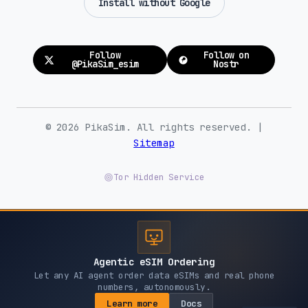
Install without Google
Follow
Follow on
@PikaSim_esim
Nostr
© 2026 PikaSim. All rights reserved. |
Sitemap
Tor Hidden Service
Agentic eSIM Ordering
Let any AI agent order data eSIMs and real phone
numbers, autonomously.
Learn more
Docs