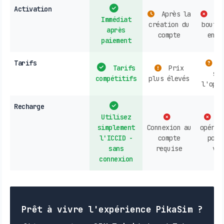
Activation
Après la
Ach
Immédiat
création du
boutiq
après
compte
en l
paiement
Tarifs
V
Tarifs
Prix
sel
compétitifs
plus élevés
l'opér
Recharge
Utilisez
Co
simplement
Connexion au
opérat
l'ICCID -
compte
poin
sans
requise
ven
connexion
Prêt à vivre l'expérience PikaSim ?