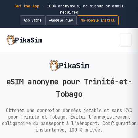
Get the App
·
100% anonymous, no signup or email
required
App Store
Google Play
No-Google install
►
PikaSim
PikaSim
eSIM anonyme pour Trinité-et-
Tobago
Obtenez une connexion données jetable et sans KYC
pour Trinité-et-Tobago. Évitez l'enregistrement
obligatoire du passeport à l'aéroport. Configuration
instantanée, 100 % privée.