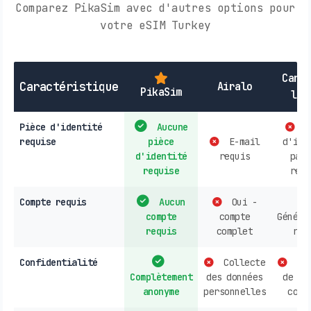
Comparez PikaSim avec d'autres options pour
votre eSIM Turkey
Cart
Caractéristique
Airalo
PikaSim
loc
Pièce d'identité
Aucune
P
requise
pièce
E-mail
d'ide
d'identité
requis
parf
requise
requ
Compte requis
Aucun
Oui -
compte
compte
Généra
requis
complet
req
Confidentialité
Collecte
Col
Complètement
des données
de do
anonyme
personnelles
cour