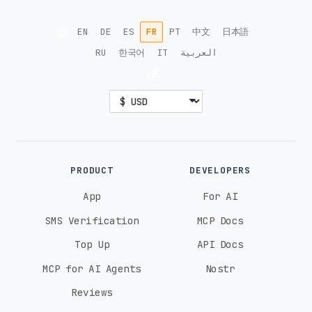
🌐
EN
DE
ES
FR
PT
中文
日本語
RU
한국어
IT
العربية
💰
PRODUCT
DEVELOPERS
App
For AI
SMS Verification
MCP Docs
Top Up
API Docs
MCP for AI Agents
Nostr
Reviews