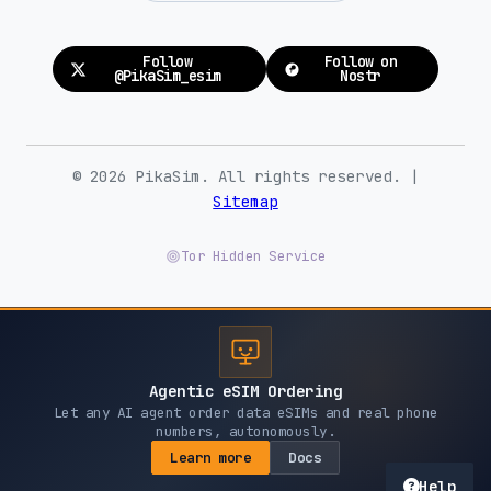
Follow
Follow on
@PikaSim_esim
Nostr
© 2026 PikaSim. All rights reserved. |
Sitemap
Tor Hidden Service
Agentic eSIM Ordering
Let any AI agent order data eSIMs and real phone
numbers, autonomously.
Learn more
Docs
Help