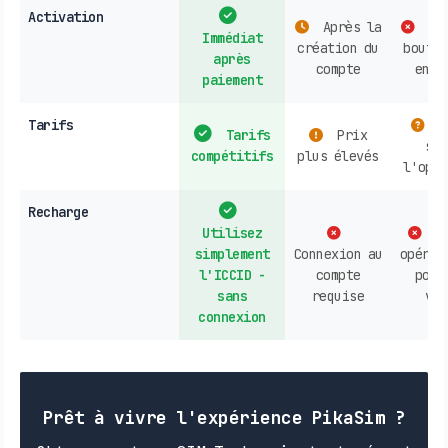
Activation
Après la
Ach
Immédiat
création du
boutiq
après
compte
en l
paiement
Tarifs
V
Tarifs
Prix
sel
compétitifs
plus élevés
l'opér
Recharge
Utilisez
Co
simplement
Connexion au
opérat
l'ICCID -
compte
poin
sans
requise
ven
connexion
Prêt à vivre l'expérience PikaSim ?