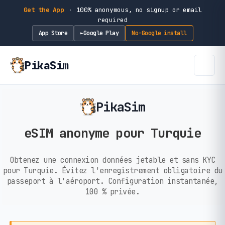
Get the App
·
100% anonymous, no signup or email
required
App Store
Google Play
No-Google install
►
PikaSim
PikaSim
eSIM anonyme pour Turquie
Obtenez une connexion données jetable et sans KYC
pour Turquie. Évitez l'enregistrement obligatoire du
passeport à l'aéroport. Configuration instantanée,
100 % privée.