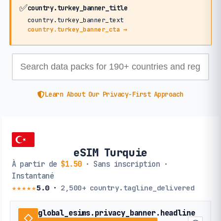
✅
country.turkey_banner_title
country.turkey_banner_text
country.turkey_banner_cta →
Learn About Our Privacy-First Approach
eSIM Turquie
À partir de
$1.50
· Sans inscription ·
Instantané
★★★★★
5.0
·
2,500+
country.tagline_delivered
global_esims.privacy_banner.headline