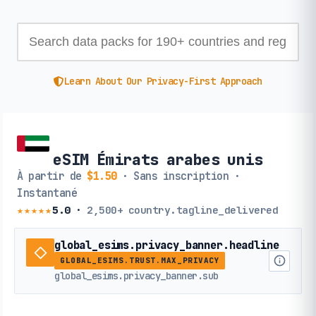
Learn About Our Privacy-First Approach
eSIM Émirats arabes unis
À partir de
$1.50
· Sans inscription ·
Instantané
★★★★★
5.0
·
2,500+
country.tagline_delivered
global_esims.privacy_banner.headline
GLOBAL_ESIMS.TRUST.MAX_PRIVACY
global_esims.privacy_banner.sub