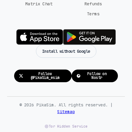
Matrix Chat
Refunds
Terms
Install without Google
Follow
Follow on
@PikaSim_esim
Nostr
© 2026 PikaSim. All rights reserved. |
Sitemap
Tor Hidden Service