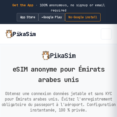
Get the App
·
100% anonymous, no signup or email
required
App Store
Google Play
No-Google install
►
PikaSim
PikaSim
eSIM anonyme pour Émirats
arabes unis
Obtenez une connexion données jetable et sans KYC
pour Émirats arabes unis. Évitez l'enregistrement
obligatoire du passeport à l'aéroport. Configuration
instantanée, 100 % privée.