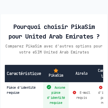
Pourquoi choisir PikaSim
pour United Arab Emirates ?
Comparez PikaSim avec d'autres options pour
votre eSIM United Arab Emirates
Cart
Caractéristique
Airalo
PikaSim
loc
Pièce d'identité
Aucune
P
requise
pièce
E-mail
d'ide
d'identité
requis
parf
requise
requ