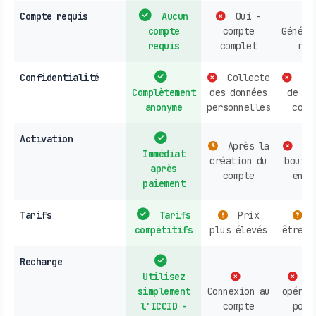
Compte requis
Aucun
Oui -
compte
compte
Généra
requis
complet
req
Confidentialité
Collecte
Col
Complètement
des données
de do
anonyme
personnelles
cour
Activation
Après la
Ach
Immédiat
création du
boutiq
après
compte
en l
paiement
Tarifs
Tarifs
Prix
P
compétitifs
plus élevés
être c
Recharge
Utilisez
Co
simplement
Connexion au
opérat
l'ICCID -
compte
poin