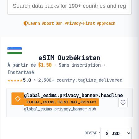
Learn About Our Privacy-First Approach
eSIM Ouzbékistan
À partir de
$1.50
· Sans inscription ·
Instantané
★★★★★
5.0
·
2,500+
country.tagline_delivered
global_esims.privacy_banner.headline
GLOBAL_ESIMS.TRUST.MAX_PRIVACY
global_esims.privacy_banner.sub
DEVISE :