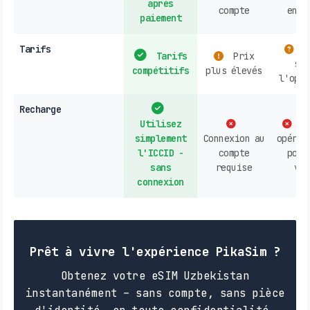
après
compte
en l
paiement
Tarifs
V
Tarifs
Prix
sel
compétitifs
plus élevés
l'opér
Recharge
Utilisez
Co
simplement
Connexion au
opérat
l'ICCID -
compte
poin
sans
requise
ven
connexion
Prêt à vivre l'expérience PikaSim ?
Obtenez votre eSIM Uzbekistan
instantanément – sans compte, sans pièce