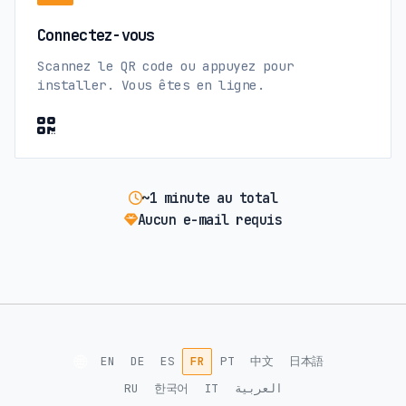
Connectez-vous
Scannez le QR code ou appuyez pour
installer. Vous êtes en ligne.
~1 minute au total
Aucun e-mail requis
🌐
EN
DE
ES
FR
PT
中文
日本語
RU
한국어
IT
العربية