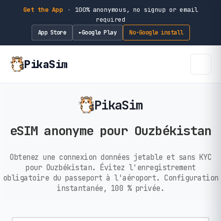
Get the App
·
100% anonymous, no signup or email
required
App Store
Google Play
No-Google install
►
PikaSim
PikaSim
eSIM anonyme pour Ouzbékistan
Obtenez une connexion données jetable et sans KYC
pour Ouzbékistan. Évitez l'enregistrement
obligatoire du passeport à l'aéroport. Configuration
instantanée, 100 % privée.