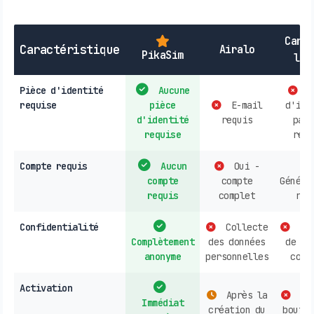
Cart
Caractéristique
Airalo
PikaSim
loc
Pièce d'identité
Aucune
P
requise
pièce
E-mail
d'ide
d'identité
requis
parf
requise
requ
Compte requis
Aucun
Oui -
compte
compte
Généra
requis
complet
req
Confidentialité
Collecte
Col
Complètement
des données
de do
anonyme
personnelles
cour
Activation
Après la
Ach
Immédiat
création du
boutiq