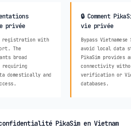
entations
🔒 Comment PikaS
e privée
vie privée
 registration with
Bypass Vietnamese 
ort. The
avoid local data s
ants broad
PikaSim provides a
 requiring
connectivity witho
ta domestically and
verification or Vi
ccess.
databases.
confidentialité PikaSim en Vietnam