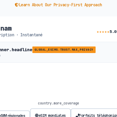
Learn About Our Privacy-First Approach
tnam
★★★★★
5.0
iption · Instantané
nner.headline
GLOBAL_ESIMS.TRUST.MAX_PRIVACY
b
country.more_coverage
eSIM mondiales
Forfaits téléphoniq
eSIM régionales