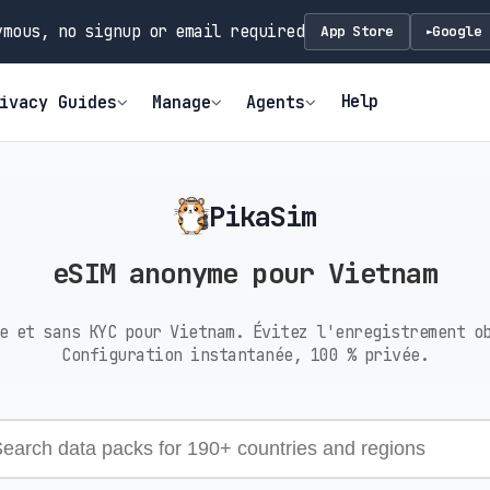
mous, no signup or email required
App Store
Google 
►
Help
ivacy Guides
Manage
Agents
PikaSim
eSIM anonyme pour Vietnam
e et sans KYC pour Vietnam. Évitez l'enregistrement o
Configuration instantanée, 100 % privée.