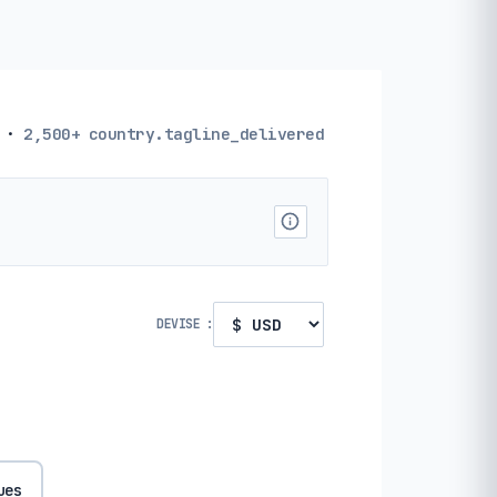
·
2,500+
country.tagline_delivered
DEVISE :
ues