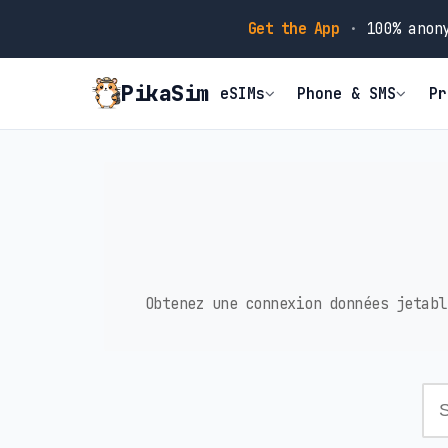
Get the App
·
100% anony
PikaSim
eSIMs
Phone & SMS
Pr
Obtenez une connexion données jetabl