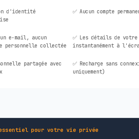
on d'identité
✅ Aucun compte permane
ise
un e-mail, aucun
✅ Les détails de votre
e personnelle collectée
instantanément à l'écr
onnelle partagée avec
✅ Recharge sans connex
x
uniquement)
essentiel pour votre vie privée