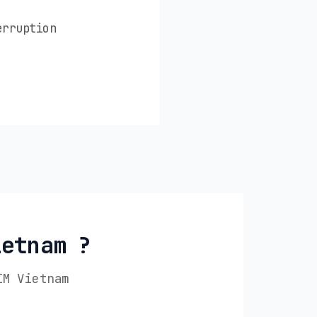
erruption
ietnam ?
IM Vietnam