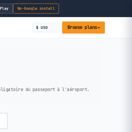
Play
No-Google install
Browse plans
→
bligatoire du passeport à l'aéroport.