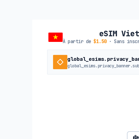
eSIM Vie
À partir de
$1.50
· Sans inscr
global_esims.privacy_ba
global_esims.privacy_banner.su