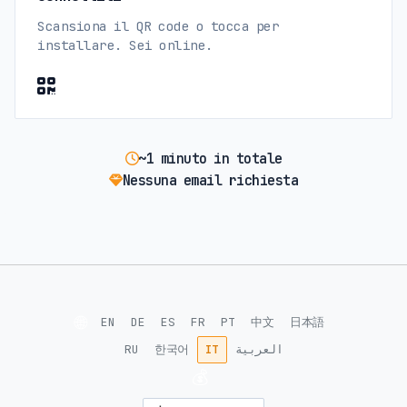
Scansiona il QR code o tocca per
installare. Sei online.
~1 minuto in totale
Nessuna email richiesta
🌐
EN
DE
ES
FR
PT
中文
日本語
RU
한국어
IT
العربية
💰