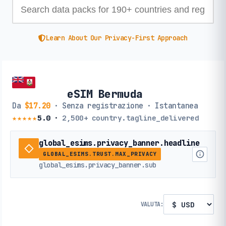
Learn About Our Privacy-First Approach
eSIM Bermuda
Da
$17.20
· Senza registrazione · Istantanea
★★★★★
5.0
·
2,500+
country.tagline_delivered
global_esims.privacy_banner.headline
GLOBAL_ESIMS.TRUST.MAX_PRIVACY
global_esims.privacy_banner.sub
VALUTA: