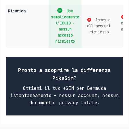
Ricarica
Usa
semplicemente
Accesso
l'ICCID -
ope
all'account
nessun
acq
richiesto
accesso
n
richiesto
Pronto a scoprire la differenza
PikaSim?
Ottieni il tuo eSIM per Bermuda
istantaneamente – nessun account, nessun
documento, privacy totale.