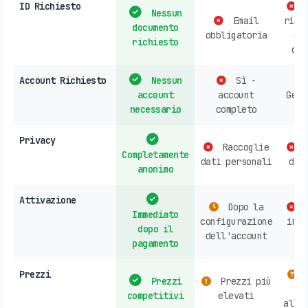
ID Richiesto
P
Nessun
Email
rich
documento
obbligatoria
do
richiesto
d'i
Account Richiesto
Nessun
Sì -
account
account
Gene
necessario
completo
ri
Privacy
Raccoglie
R
Completamente
dati personali
dat
anonimo
Attivazione
Dopo la
A
Immediato
configurazione
in n
dopo il
dell'account
o
pagamento
Prezzi
V
Prezzi
Prezzi più
competitivi
elevati
all'