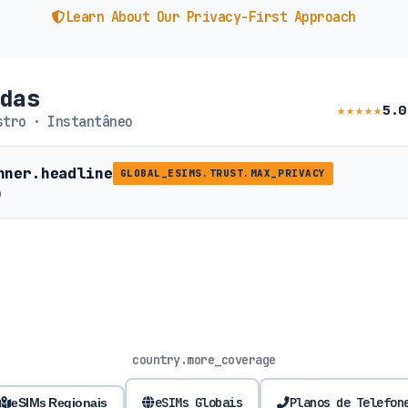
Learn About Our Privacy-First Approach
udas
★★★★★
5.0
tro · Instantâneo
nner.headline
GLOBAL_ESIMS.TRUST.MAX_PRIVACY
b
country.more_coverage
eSIMs Globais
Planos de Telefon
eSIMs Regionais