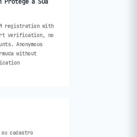
m Protege a Sua
M registration with
rt verification, no
unts. Anonymous
rmuda without
ication
 ou cadastro