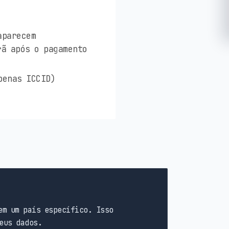
aparecem
rã após o pagamento
penas ICCID)
em um país específico. Isso
eus dados.