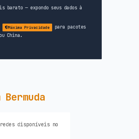
is barato — expondo seus dados à
o
para pacotes
Máxima Privacidade
ou China.
m Bermuda
 redes disponíveis no