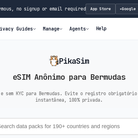
mous, no signup or email required
App Store
Google 
►
Help
ivacy Guides
Manage
Agents
PikaSim
eSIM Anônimo para Bermudas
 e sem KYC para Bermudas. Evite o registro obrigatório
instantânea, 100% privada.