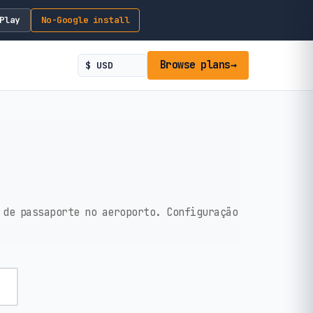
Play
No-Google install
Browse plans
→
 de passaporte no aeroporto. Configuração