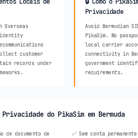
entos Locais de
🔒 Como o PikaSi
Privacidade
h Overseas
Avoid Bermudian SI
identity
PikaSim. No passpo
ecommunications
local carrier acco
ollect customer
connectivity in Be
tain records under
government identif
meworks.
requirements.
 Privacidade do PikaSim em Bermuda
o de documento de
✅ Sem conta permanente