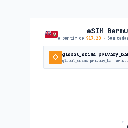
eSIM Berm
A partir de
$17.20
· Sem cadas
global_esims.privacy_ba
global_esims.privacy_banner.su