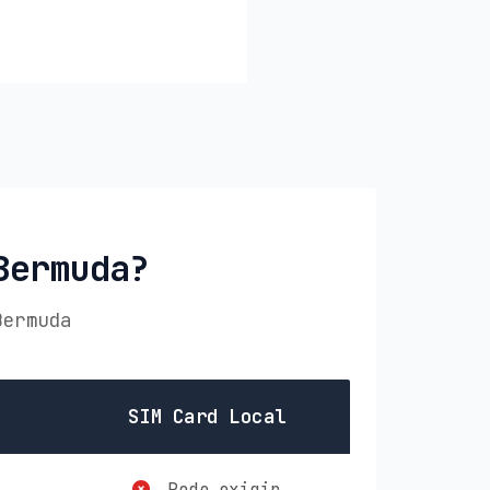
Bermuda?
Bermuda
SIM Card Local
Pode exigir