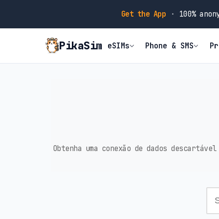
Get the App
·
100% anony
PikaSim
eSIMs
Phone & SMS
Pr
Obtenha uma conexão de dados descartável