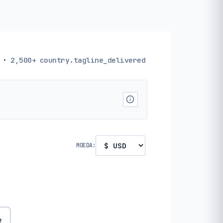
·
2,500+
country.tagline_delivered
MOEDA:
e