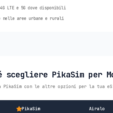
4G LTE e 5G dove disponibili
 nelle aree urbane e rurali
é scegliere PikaSim per M
a PikaSim con le altre opzioni per la tua eS
PikaSim
Airalo