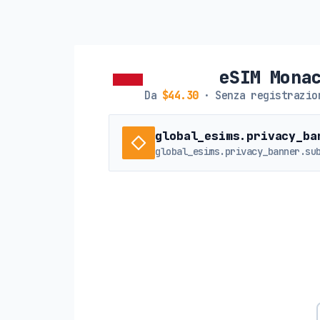
eSIM Mona
Da
$44.30
· Senza registrazio
global_esims.privacy_ba
global_esims.privacy_banner.su