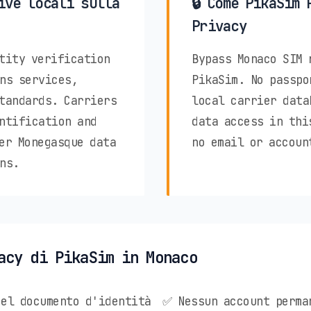
ive locali sulla
🔒 Come PikaSim 
Privacy
tity verification
Bypass Monaco SIM 
ns services,
PikaSim. No passpo
tandards. Carriers
local carrier data
ntification and
data access in thi
er Monegasque data
no email or accoun
ns.
acy di PikaSim in Monaco
el documento d'identità
✅ Nessun account perma