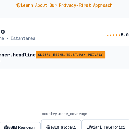
Learn About Our Privacy-First Approach
co
★★★★★
5.0
ne · Istantanea
nner.headline
GLOBAL_ESIMS.TRUST.MAX_PRIVACY
b
country.more_coverage
eSIM Globali
Piani Telefonici
eSIM Regionali