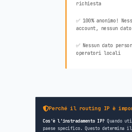
richiesta
✅ 100% anonimo! Ness
account, nessun dato
✅ Nessun dato person
operatori locali
Perché il routing IP è impo
Cos'è l'instradamento IP?
Quando uti
paese specifico. Questo determina il