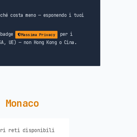
ché costa meno — esponendo i tuoi
 badge
per i
Massima Privacy
SA, UE) — non Hong Kong o Cina.
n Monaco
ori reti disponibili