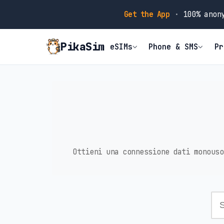
Get the App
·
100% anony
PikaSim
eSIMs
Phone & SMS
Pr
Ottieni una connessione dati monouso