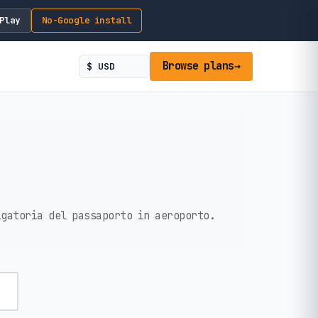
Play
No-Google install
Browse plans
→
igatoria del passaporto in aeroporto.