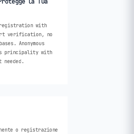
Protegge la Tua
registration with
rt verification, no
bases. Anonymous
s principality with
t needed.
nente o registrazione