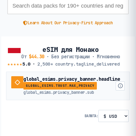
Learn About Our Privacy-First Approach
eSIM для Монако
От
$44.30
· Без регистрации · Мгновенно
★★★★★
5.0
·
2,500+
country.tagline_delivered
global_esims.privacy_banner.headline
GLOBAL_ESIMS.TRUST.MAX_PRIVACY
global_esims.privacy_banner.sub
ВАЛЮТА: