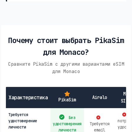
Почему стоит выбрать PikaSim
для Monaco?
Сравните PikaSim с другими вариантами eSIM
для Monaco
Мес
Характеристика
Airalo
PikaSim
SIM-
Требуется
М
Без
удостоверение
потреб
удостоверения
Требуется
личности
удосто
личности
email