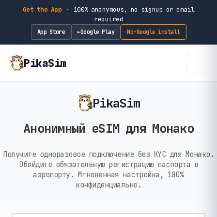
Get the App
·
100% anonymous, no signup or email
required
App Store
Google Play
No-Google install
►
PikaSim
PikaSim
Анонимный eSIM для Монако
Получите одноразовое подключение без KYC для Монако.
Обойдите обязательную регистрацию паспорта в
аэропорту. Мгновенная настройка, 100%
конфиденциально.