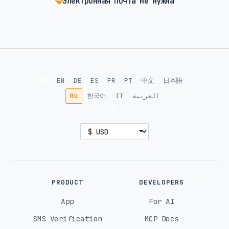
Электронная почта не нужна
🌐
EN
DE
ES
FR
PT
中文
日本語
RU
한국어
IT
العربية
💰
PRODUCT
DEVELOPERS
App
For AI
SMS Verification
MCP Docs