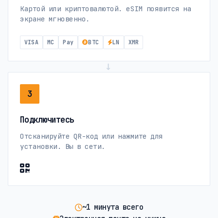
Картой или криптовалютой. eSIM появится на
экране мгновенно.
VISA
MC
Pay
BTC
LN
XMR
→
3
Подключитесь
Отсканируйте QR-код или нажмите для
установки. Вы в сети.
~1 минута всего