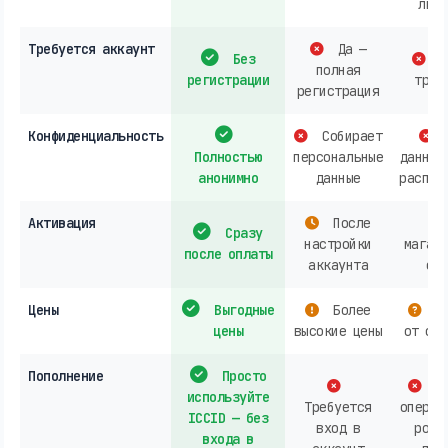
личн
Требуется аккаунт
Да —
Без
О
полная
регистрации
треб
регистрация
Конфиденциальность
Собирает
Полностью
персональные
данных
анонимно
данные
распро
Активация
После
Сразу
настройки
магази
после оплаты
аккаунта
онл
Цены
Выгодные
Более
За
цены
высокие цены
от опе
Пополнение
Просто
Ак
используйте
Требуется
операт
ICCID — без
вход в
розн
входа в