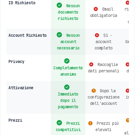
ID Richiesto
P
Nessun
Email
rich
documento
obbligatoria
do
richiesto
d'i
Account Richiesto
Nessun
Sì -
account
account
Gene
necessario
completo
ri
Privacy
Raccoglie
R
Completamente
dati personali
dat
anonimo
Attivazione
Dopo la
A
Immediato
configurazione
in n
dopo il
dell'account
o
pagamento
Prezzi
V
Prezzi
Prezzi più
competitivi
elevati
all'