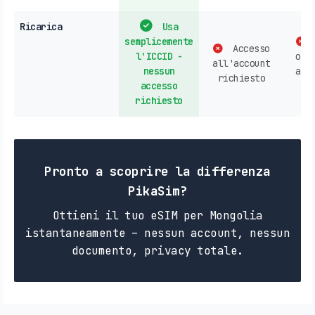
Ricarica
Usa
semplicemente
Accesso
l'ICCID -
ope
all'account
nessun
acq
richiesto
accesso
n
richiesto
Pronto a scoprire la differenza
PikaSim?
Ottieni il tuo eSIM per Mongolia
istantaneamente – nessun account, nessun
documento, privacy totale.