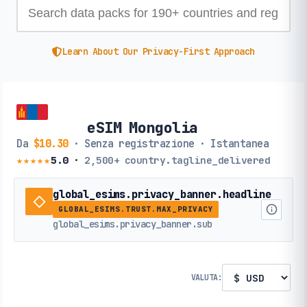
Learn About Our Privacy-First Approach
eSIM Mongolia
Da
$10.30
· Senza registrazione · Istantanea
★★★★★
5.0
·
2,500+
country.tagline_delivered
global_esims.privacy_banner.headline
GLOBAL_ESIMS.TRUST.MAX_PRIVACY
global_esims.privacy_banner.sub
VALUTA: