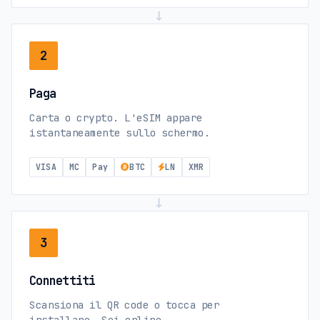
→
2
Paga
Carta o crypto. L'eSIM appare
istantaneamente sullo schermo.
VISA
MC
Pay
BTC
LN
XMR
→
3
Connettiti
Scansiona il QR code o tocca per
installare. Sei online.