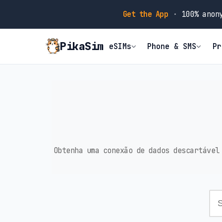
Get the App
·
100% anony
PikaSim
eSIMs
Phone & SMS
Pr
Obtenha uma conexão de dados descartável