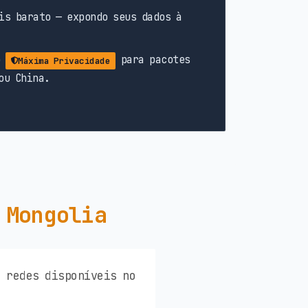
is barato — expondo seus dados à
o
para pacotes
Máxima Privacidade
ou China.
 Mongolia
s redes disponíveis no