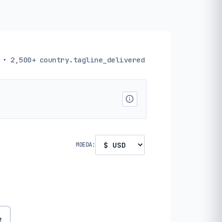
·
2,500+
country.tagline_delivered
MOEDA:
e