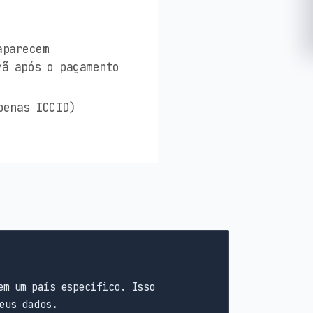
aparecem
rã após o pagamento
penas ICCID)
em um país específico. Isso
eus dados.