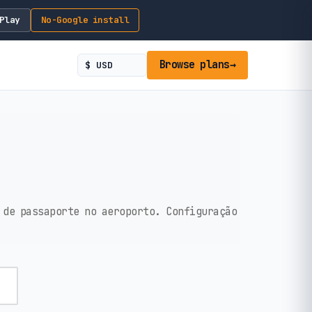
Play
No-Google install
Browse plans
→
 de passaporte no aeroporto. Configuração