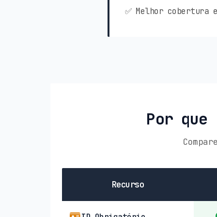
✅ Melhor cobertura e
Por que 
Compar
Recurso
ID Obrigatório