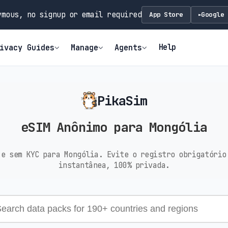
mous, no signup or email required
App Store
Google 
►
Help
ivacy Guides
Manage
Agents
PikaSim
eSIM Anônimo para Mongólia
 e sem KYC para Mongólia. Evite o registro obrigatório
instantânea, 100% privada.