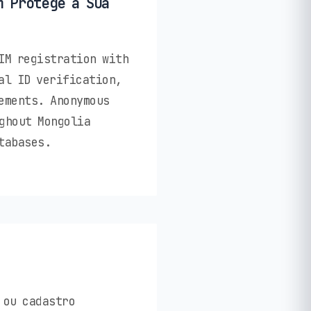
m Protege a Sua
IM registration with
al ID verification,
ements. Anonymous
ghout Mongolia
tabases.
 ou cadastro