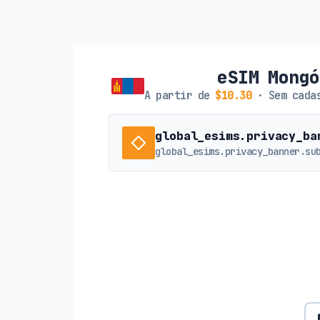
eSIM Mong
A partir de
$10.30
· Sem cadas
global_esims.privacy_ba
global_esims.privacy_banner.su