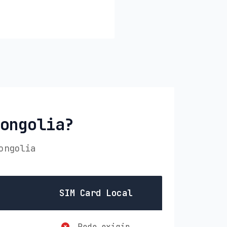
Mongolia?
ongolia
SIM Card Local
Pode exigir