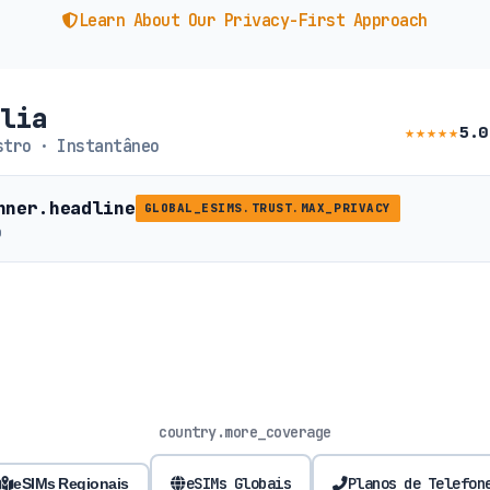
Learn About Our Privacy-First Approach
ólia
★★★★★
5.0
tro · Instantâneo
nner.headline
GLOBAL_ESIMS.TRUST.MAX_PRIVACY
b
country.more_coverage
eSIMs Globais
Planos de Telefon
eSIMs Regionais