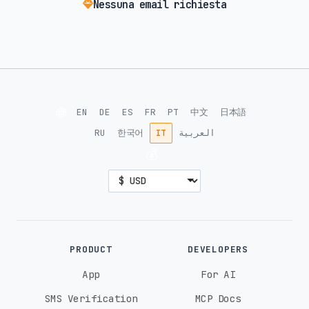
Nessuna email richiesta
🌐
EN
DE
ES
FR
PT
中文
日本語
RU
한국어
IT
العربية
💰
PRODUCT
DEVELOPERS
App
For AI
SMS Verification
MCP Docs