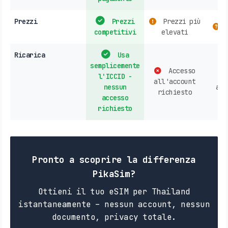
Prezzi
Prezzi
Prezzi più
V
competitivi
elevati
Ricarica
Usa
semplicemente
Accesso
l'ICCID -
all'account
nessun
acc
richiesto
accesso
richiesto
Pronto a scoprire la differenza
PikaSim?
Ottieni il tuo eSIM per Thailand
istantaneamente – nessun account, nessun
documento, privacy totale.