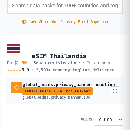
Learn About Our Privacy-First Approach
eSIM Thailandia
Da
$1.50
· Senza registrazione · Istantanea
★★★★★
5.0
·
2,500+
country.tagline_delivered
global_esims.privacy_banner.headline
GLOBAL_ESIMS.TRUST.MAX_PRIVACY
global_esims.privacy_banner.sub
VALUTA: