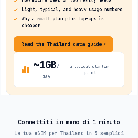
How much a week or two really needs
Light, typical, and heavy usage numbers
Why a small plan plus top-ups is
cheaper
Read the Thailand data guide
~1GB
/
a typical starting
point
day
Connettiti in meno di 1 minuto
La tua eSIM per Thailand in 3 semplici