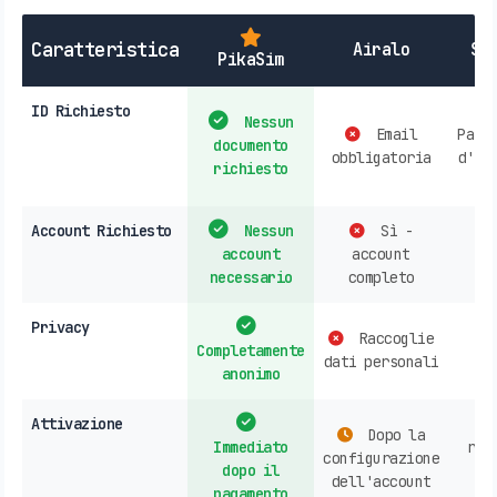
Caratteristica
Airalo
SI
PikaSim
ID Richiesto
Nessun
Email
Pass
documento
obbligatoria
d'id
richiesto
Account Richiesto
Nessun
Sì -
account
account
r
necessario
completo
Privacy
Raccoglie
Completamente
dati personali
anonimo
Attivazione
Dopo la
Immediato
rec
configurazione
dopo il
c
dell'account
pagamento