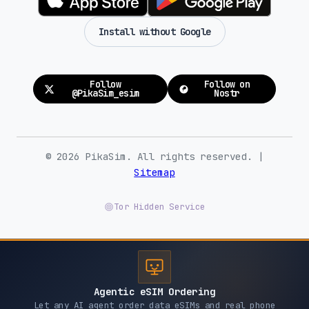
Install without Google
Follow
Follow on
@PikaSim_esim
Nostr
© 2026 PikaSim. All rights reserved. |
Sitemap
Tor Hidden Service
Agentic eSIM Ordering
Let any AI agent order data eSIMs and real phone