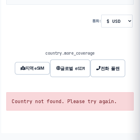
통화:
country.more_coverage
글로벌 eSIM
전화 플랜
지역 eSIM
Country not found. Please try again.