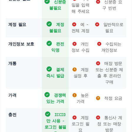
신분증
신분증 요
일을 입력
불필요
구 빈번
해 주세요
계정 필요
계정
예 -
일반적으로
불필요
전체 계정
필요
개인정보 보호
완전
개인
수집되는
익명
정보 수집
개인정보
개통
매장 방문
결제
계정
또는 신분증 제
즉시 발급
설정 후
출 후 온라인
구매
가격
경쟁력
높은
적정 요금
있는 가격
가격
충전
ICCID
계정
통신사 계
만 사용 -
로그인 필
정 또는 매장
로그인 불필
요
방문