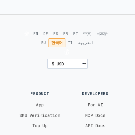
🌐
EN
DE
ES
FR
PT
中文
日本語
RU
한국어
IT
العربية
💰
PRODUCT
DEVELOPERS
App
For AI
SMS Verification
MCP Docs
Top Up
API Docs