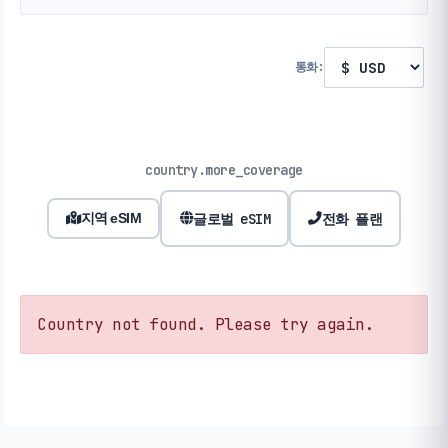
통화:
country.more_coverage
글로벌 eSIM
전화 플랜
지역 eSIM
Country not found. Please try again.