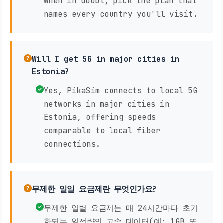
When in doubt, pick the plan that
names every country you'll visit.
Will I get 5G in major cities in
Estonia?
Yes, PikaSim connects to local 5G
networks in major cities in
Estonia, offering speeds
comparable to local fiber
connections.
무제한 일일 요금제란 무엇인가요?
무제한 일별 요금제는 매 24시간마다 초기
화되는 일정량의 고속 데이터(예: 1GB 또