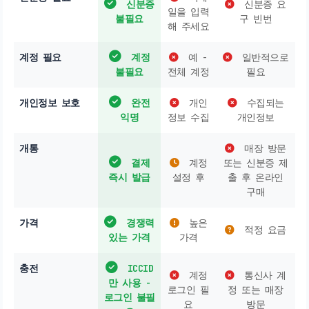
신분증
신분증 요
일을 입력
불필요
구 빈번
해 주세요
계정 필요
계정
예 -
일반적으로
불필요
전체 계정
필요
개인정보 보호
완전
개인
수집되는
익명
정보 수집
개인정보
개통
매장 방문
결제
계정
또는 신분증 제
즉시 발급
설정 후
출 후 온라인
구매
가격
경쟁력
높은
적정 요금
있는 가격
가격
충전
ICCID
계정
통신사 계
만 사용 -
로그인 필
정 또는 매장
로그인 불필
요
방문