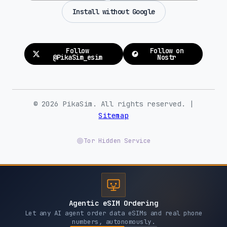
Install without Google
Follow
Follow on
@PikaSim_esim
Nostr
© 2026 PikaSim. All rights reserved. |
Sitemap
Tor Hidden Service
Agentic eSIM Ordering
Let any AI agent order data eSIMs and real phone
numbers, autonomously.