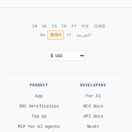
🌐
EN
DE
ES
FR
PT
中文
日本語
RU
한국어
IT
العربية
💰
PRODUCT
DEVELOPERS
App
For AI
SMS Verification
MCP Docs
Top Up
API Docs
MCP for AI Agents
Nostr