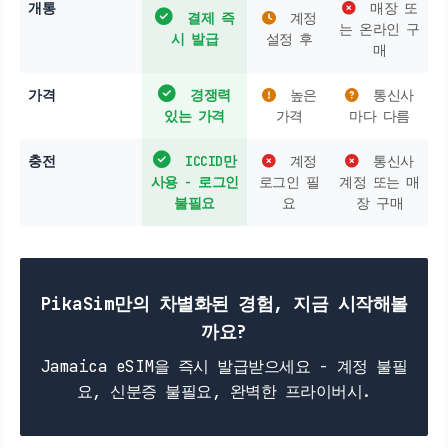
개통
매장 또
결제 즉
계정
는 온라인 구
시 발급
설정 후
매
가격
경쟁력
높은
통신사
있는 가격
가격
마다 다름
충전
ICCID만
계정
통신사
사용 - 로그인
로그인 필
계정 또는 매
불필요
요
장 구매
PikaSim만의 차별화된 경험, 지금 시작해볼
까요?
Jamaica eSIM을 즉시 발급받으세요 - 계정 불필
요, 신분증 불필요, 완벽한 프라이버시.