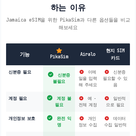
하는 이유
Jamaica eSIM을 위한 PikaSim과 다른 옵션들을 비교
해보세요
현지 SIM
기능
Airalo
PikaSim
카드
신분증 필요
이메
신분증
신분증
일을 입력
필요할 수 있
불필요
해 주세요
음
계정 필요
계정 불
예 -
일반적
필요
전체 계정
으로 필요
개인정보 보호
완전 익
개인
데이터
명
정보 수집
수집 일반적