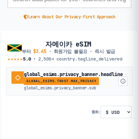
Learn About Our Privacy-First Approach
자메이카 eSIM
부터
$3.45
· 회원가입 불필요 · 즉시 발급
★★★★★
5.0
·
2,500+
country.tagline_delivered
global_esims.privacy_banner.headline
GLOBAL_ESIMS.TRUST.MAX_PRIVACY
global_esims.privacy_banner.sub
통화: