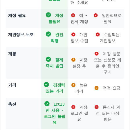
해 주세요
계정 필요
계정
예 -
일반적으로
불필요
전체 계정
필요
개인정보 보호
완전
개인
수집되는
익명
정보 수집
개인정보
개통
매장 방문
결제
계정
또는 신분증 제
즉시 발급
설정 후
출 후 온라인
구매
가격
경쟁력
높은
적정 요금
있는 가격
가격
충전
ICCID
계정
통신사 계
만 사용 -
로그인 필
정 또는 매장
로그인 불필
요
방문
요