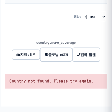
통화:
country.more_coverage
글로벌 eSIM
전화 플랜
지역 eSIM
Country not found. Please try again.