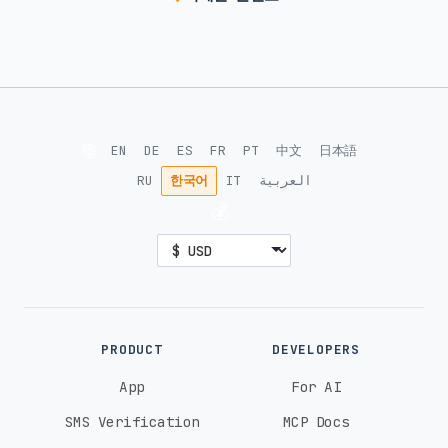
🌐
EN
DE
ES
FR
PT
中文
日本語
RU
한국어
IT
العربية
💰
PRODUCT
DEVELOPERS
App
For AI
SMS Verification
MCP Docs