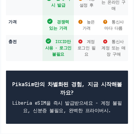
는 온라인 구
시 발급
설정 후
매
가격
경쟁력
높은
통신사
있는 가격
가격
마다 다름
충전
ICCID만
계정
통신사
사용 - 로그인
로그인 필
계정 또는 매
불필요
요
장 구매
PikaSim만의 차별화된 경험, 지금 시작해볼
까요?
Liberia eSIM을 즉시 발급받으세요 - 계정 불필
요, 신분증 불필요, 완벽한 프라이버시.