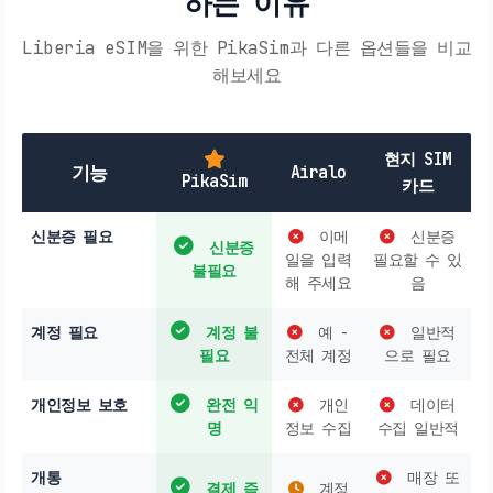
하는 이유
Liberia eSIM을 위한 PikaSim과 다른 옵션들을 비교
해보세요
현지 SIM
기능
Airalo
PikaSim
카드
신분증 필요
이메
신분증
신분증
일을 입력
필요할 수 있
불필요
해 주세요
음
계정 필요
계정 불
예 -
일반적
필요
전체 계정
으로 필요
개인정보 보호
완전 익
개인
데이터
명
정보 수집
수집 일반적
개통
매장 또
결제 즉
계정