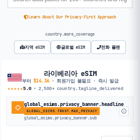
Learn About Our Privacy-First Approach
country.more_coverage
지역 eSIM
글로벌 eSIM
전화 플랜
라이베리아 eSIM
부터
$14.36
· 회원가입 불필요 · 즉시 발급
★★★★★
5.0
·
2,500+
country.tagline_delivered
global_esims.privacy_banner.headline
GLOBAL_ESIMS.TRUST.MAX_PRIVACY
global_esims.privacy_banner.sub