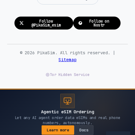
Follow
Follow on
@PikaSim_esim
Nostr
© 2026 PikaSim. All rights reserved. |
Sitemap
Tor Hidden Service
Agentic eSIM Ordering
Let any AI agent order data eSIMs and real phone
numbers, autonomously.
Learn more
Docs