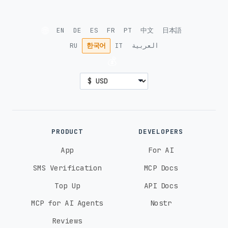
🌐
EN
DE
ES
FR
PT
中文
日本語
RU
한국어
IT
العربية
💰
PRODUCT
DEVELOPERS
App
For AI
SMS Verification
MCP Docs
Top Up
API Docs
MCP for AI Agents
Nostr
Reviews