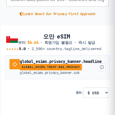
Learn About Our Privacy-First Approach
오만 eSIM
부터
$6.66
· 회원가입 불필요 · 즉시 발급
★★★★★
5.0
·
2,500+
country.tagline_delivered
global_esims.privacy_banner.headline
GLOBAL_ESIMS.TRUST.MAX_PRIVACY
global_esims.privacy_banner.sub
통화: