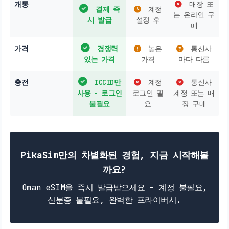
개통
매장 또
결제 즉
계정
는 온라인 구
시 발급
설정 후
매
가격
경쟁력
높은
통신사
있는 가격
가격
마다 다름
충전
ICCID만
계정
통신사
사용 - 로그인
로그인 필
계정 또는 매
불필요
요
장 구매
PikaSim만의 차별화된 경험, 지금 시작해볼
까요?
Oman eSIM을 즉시 발급받으세요 - 계정 불필요,
신분증 불필요, 완벽한 프라이버시.