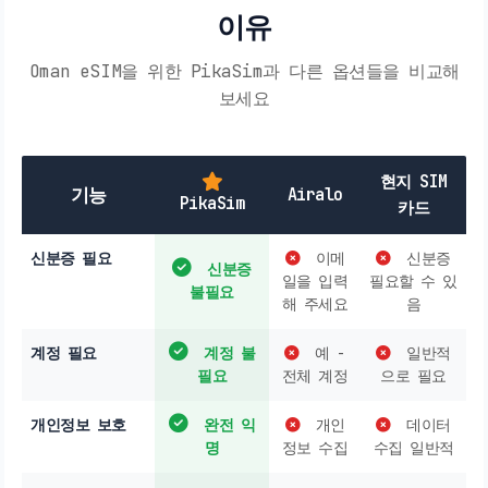
이유
Oman eSIM을 위한 PikaSim과 다른 옵션들을 비교해
보세요
현지 SIM
기능
Airalo
PikaSim
카드
신분증 필요
이메
신분증
신분증
일을 입력
필요할 수 있
불필요
해 주세요
음
계정 필요
계정 불
예 -
일반적
필요
전체 계정
으로 필요
개인정보 보호
완전 익
개인
데이터
명
정보 수집
수집 일반적