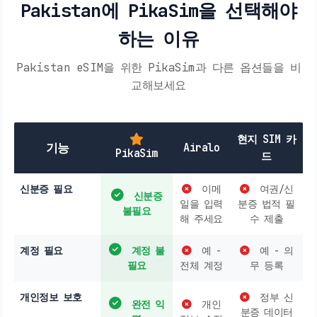
Pakistan에 PikaSim을 선택해야
하는 이유
Pakistan eSIM을 위한 PikaSim과 다른 옵션들을 비
교해보세요
현지 SIM 카
기능
Airalo
PikaSim
드
신분증 필요
이메
여권/신
신분증
일을 입력
분증 법적 필
불필요
해 주세요
수 제출
계정 필요
계정 불
예 -
예 - 의
필요
전체 계정
무 등록
개인정보 보호
정부 신
완전 익
개인
분증 데이터