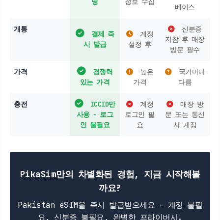
명
정보 수집
베이스
개통
신분증
결제 즉
계정
지참 후 매장
시 발급
설정 후
방문 필수
가격
경쟁력
높은
국가마다
있는 가격
가격
다름
충전
ICCID만
계정
매장 방
사용 - 로그
로그인 필
문 또는 통신
인 불필요
요
사 계정
PikaSim만의 차별화된 경험, 지금 시작해볼
까요?
Pakistan eSIM을 즉시 발급받으세요 - 계정 불필
요, 신분증 불필요, 완벽한 프라이버시.