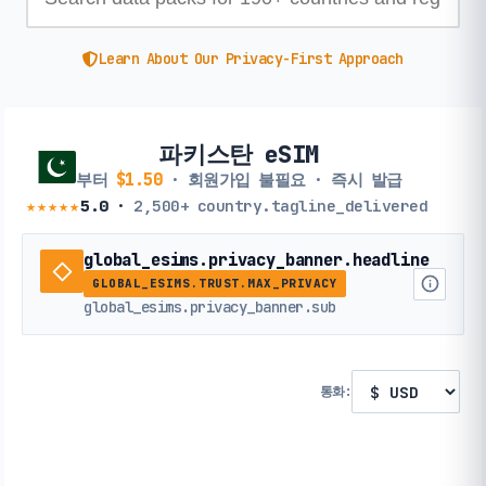
Learn About Our Privacy-First Approach
파키스탄 eSIM
부터
$1.50
· 회원가입 불필요 · 즉시 발급
★★★★★
5.0
·
2,500+
country.tagline_delivered
global_esims.privacy_banner.headline
GLOBAL_ESIMS.TRUST.MAX_PRIVACY
global_esims.privacy_banner.sub
통화: