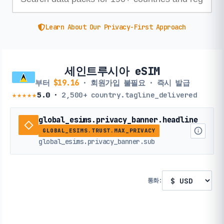
Learn About Our Privacy-First Approach
세인트루시아 eSIM
부터
$19.16
· 회원가입 불필요 · 즉시 발급
★★★★★
5.0
·
2,500+
country.tagline_delivered
global_esims.privacy_banner.headline
GLOBAL_ESIMS.TRUST.MAX_PRIVACY
global_esims.privacy_banner.sub
통화: