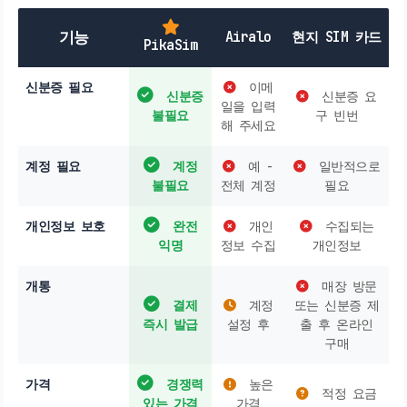
기능
Airalo
현지 SIM 카드
PikaSim
신분증 필요
이메
신분증
신분증 요
일을 입력
불필요
구 빈번
해 주세요
계정 필요
계정
예 -
일반적으로
불필요
전체 계정
필요
개인정보 보호
완전
개인
수집되는
익명
정보 수집
개인정보
개통
매장 방문
결제
계정
또는 신분증 제
즉시 발급
설정 후
출 후 온라인
구매
가격
경쟁력
높은
적정 요금
있는 가격
가격