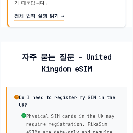
기 때문입니다.
전체 법적 설명 읽기 →
자주 묻는 질문 - United
Kingdom eSIM
Do I need to register my SIM in the
UK?
Physical SIM cards in the UK may
require registration. PikaSim
eSIMs are data-only and require