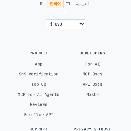
RU
한국어
IT
العربية
💰
PRODUCT
DEVELOPERS
App
For AI
SMS Verification
MCP Docs
Top Up
API Docs
MCP for AI Agents
Nostr
Reviews
Reseller API
SUPPORT
PRIVACY & TRUST