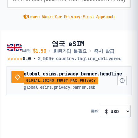
Learn About Our Privacy-First Approach
영국 eSIM
부터
$1.50
· 회원가입 불필요 · 즉시 발급
★★★★★
5.0
·
2,500+
country.tagline_delivered
global_esims.privacy_banner.headline
GLOBAL_ESIMS.TRUST.MAX_PRIVACY
global_esims.privacy_banner.sub
통화: