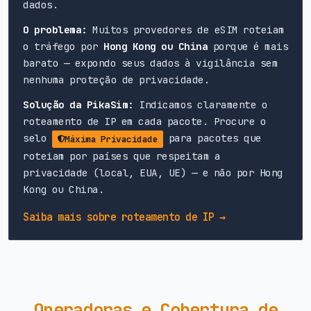
dados.
O problema:
Muitos provedores de eSIM roteiam
o tráfego por
Hong Kong ou China
porque é mais
barato — expondo seus dados à vigilância sem
nenhuma proteção de privacidade.
Solução da PikaSim:
Indicamos claramente o
roteamento de IP em cada pacote. Procure o
selo
para pacotes que
Máxima Privacidade
roteiam por países que respeitam a
privacidade (local, EUA, UE) — e não por Hong
Kong ou China.
Saiba mais sobre roteamento de IP →
Operadoras e Cobertura de