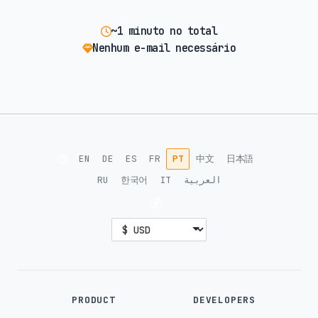
~1 minuto no total
Nenhum e-mail necessário
🌐
EN
DE
ES
FR
PT
中文
日本語
RU
한국어
IT
العربية
💰
PRODUCT
DEVELOPERS