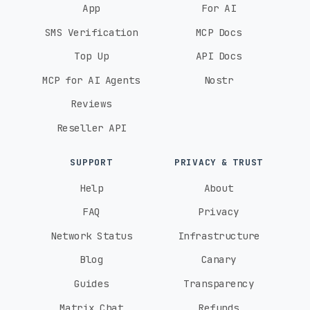
App
For AI
SMS Verification
MCP Docs
Top Up
API Docs
MCP for AI Agents
Nostr
Reviews
Reseller API
SUPPORT
PRIVACY & TRUST
Help
About
FAQ
Privacy
Network Status
Infrastructure
Blog
Canary
Guides
Transparency
Matrix Chat
Refunds