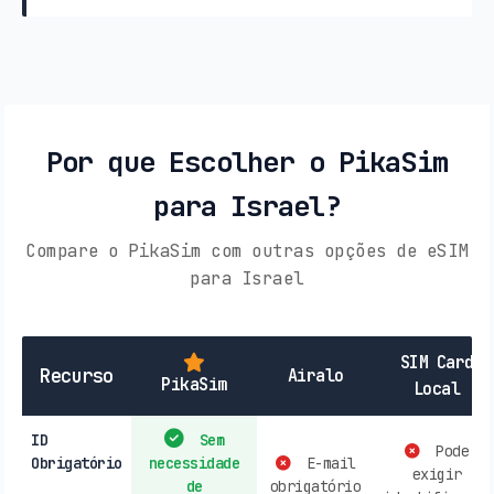
Por que Escolher o PikaSim
para Israel?
Compare o PikaSim com outras opções de eSIM
para Israel
SIM Card
Recurso
Airalo
PikaSim
Local
ID
Sem
Pode
Obrigatório
necessidade
E-mail
exigir
de
obrigatório