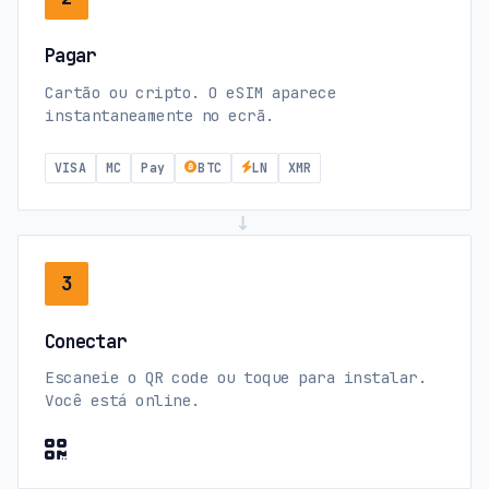
Pagar
Cartão ou cripto. O eSIM aparece
instantaneamente no ecrã.
VISA
MC
Pay
BTC
LN
XMR
→
3
Conectar
Escaneie o QR code ou toque para instalar.
Você está online.