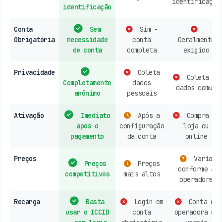
identificação
identificação
Conta
Sem
Sim -
Obrigatória
necessidade
conta
Geralmente
de conta
completa
exigido
Privacidade
Coleta
Coleta de
Completamente
dados
dados comum
anônimo
pessoais
Ativação
Imediato
Após a
Compra em
após o
configuração
loja ou
pagamento
da conta
online
Preços
Varia
Preços
Preços
conforme a
competitivos
mais altos
operadora
Recarga
Basta
Login em
Conta de
usar o ICCID
conta
operadora ou