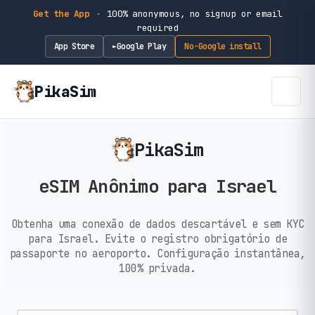
Get the App
·
100% anonymous, no signup or email
required
App Store
Google Play
No-Google install
►
PikaSim
PikaSim
eSIM Anônimo para Israel
Obtenha uma conexão de dados descartável e sem KYC
para Israel. Evite o registro obrigatório de
passaporte no aeroporto. Configuração instantânea,
100% privada.