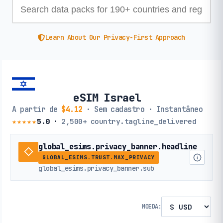
Learn About Our Privacy-First Approach
eSIM Israel
A partir de
$4.12
· Sem cadastro · Instantâneo
★★★★★
5.0
·
2,500+
country.tagline_delivered
global_esims.privacy_banner.headline
GLOBAL_ESIMS.TRUST.MAX_PRIVACY
global_esims.privacy_banner.sub
MOEDA: