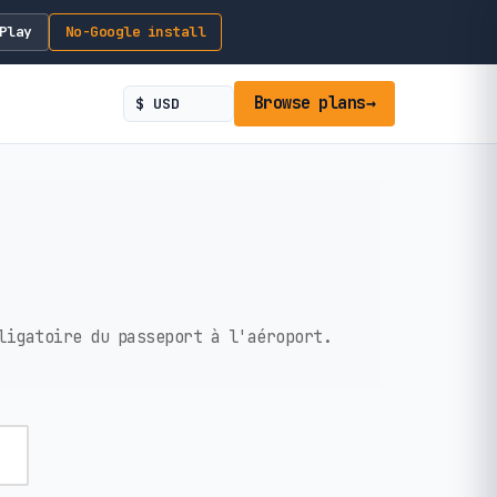
Play
No-Google install
Browse plans
→
ligatoire du passeport à l'aéroport.