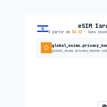
eSIM Isr
À partir de
$4.12
· Sans inscr
global_esims.privacy_ba
global_esims.privacy_banner.su