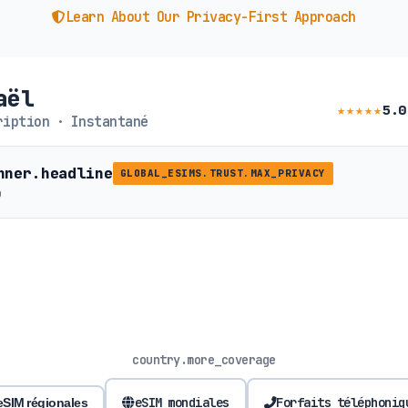
Learn About Our Privacy-First Approach
aël
★★★★★
5.0
iption · Instantané
nner.headline
GLOBAL_ESIMS.TRUST.MAX_PRIVACY
b
country.more_coverage
eSIM mondiales
Forfaits téléphoniq
eSIM régionales