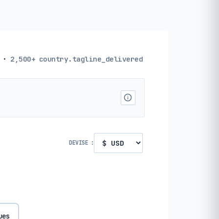
·
2,500+
country.tagline_delivered
DEVISE :
ues