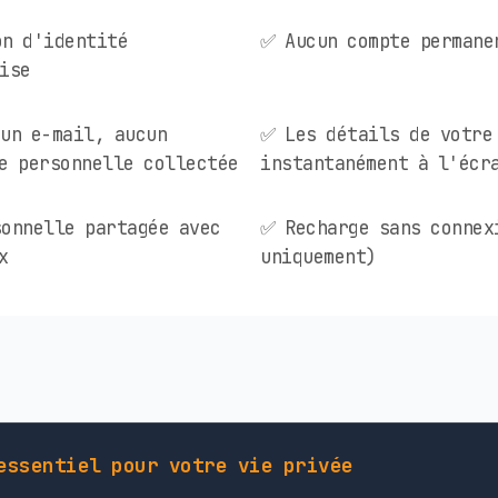
on d'identité
✅ Aucun compte permane
ise
un e-mail, aucun
✅ Les détails de votre
e personnelle collectée
instantanément à l'écr
onnelle partagée avec
✅ Recharge sans connex
x
uniquement)
essentiel pour votre vie privée