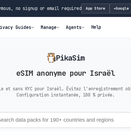
mous, no signup or email required
App Store
Google 
►
Help
ivacy Guides
Manage
Agents
PikaSim
eSIM anonyme pour Israël
le et sans KYC pour Israël. Évitez l'enregistrement ob
Configuration instantanée, 100 % privée.