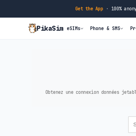
Get the App
·
100% anony
PikaSim
eSIMs
Phone & SMS
Pr
Obtenez une connexion données jetab