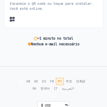
Escaneie o QR code ou toque para instalar.
Você está online.
~1 minuto no total
Nenhum e-mail necessário
🌐
EN
DE
ES
FR
PT
中文
日本語
RU
한국어
IT
العربية
💰