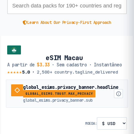
Learn About Our Privacy-First Approach
eSIM Macau
A partir de
$3.33
· Sem cadastro · Instantâneo
★★★★★
5.0
·
2,500+
country.tagline_delivered
global_esims.privacy_banner.headline
GLOBAL_ESIMS.TRUST.MAX_PRIVACY
global_esims.privacy_banner.sub
MOEDA: