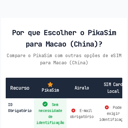
Por que Escolher o PikaSim
para Macao (China)?
Compare o PikaSim com outras opções de eSIM
para Macao (China)
SIM Card
Recurso
Airalo
PikaSim
Local
ID
Sem
Pode
Obrigatório
necessidade
E-mail
exigir
de
obrigatório
identificação
identificação