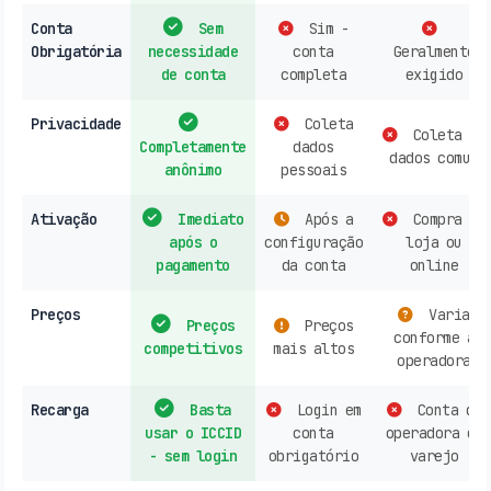
Conta
Sem
Sim -
Obrigatória
necessidade
conta
Geralmente
de conta
completa
exigido
Privacidade
Coleta
Coleta de
Completamente
dados
dados comum
anônimo
pessoais
Ativação
Imediato
Após a
Compra em
após o
configuração
loja ou
pagamento
da conta
online
Preços
Varia
Preços
Preços
conforme a
competitivos
mais altos
operadora
Recarga
Basta
Login em
Conta de
usar o ICCID
conta
operadora ou
- sem login
obrigatório
varejo