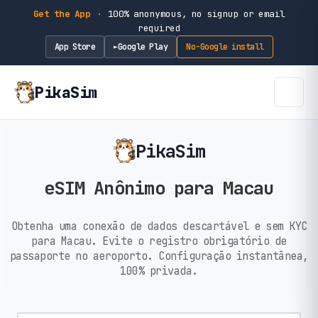
Get the App
·
100% anonymous, no signup or email
required
App Store
Google Play
No-Google install
►
PikaSim
PikaSim
eSIM Anônimo para Macau
Obtenha uma conexão de dados descartável e sem KYC
para Macau. Evite o registro obrigatório de
passaporte no aeroporto. Configuração instantânea,
100% privada.