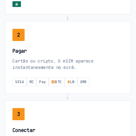
→
2
Pagar
Cartão ou cripto. O eSIM aparece
instantaneamente no ecrã.
VISA
MC
Pay
BTC
LN
XMR
→
3
Conectar