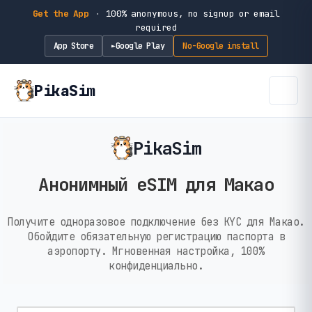
Get the App
·
100% anonymous, no signup or email
required
App Store
Google Play
No-Google install
►
PikaSim
PikaSim
Анонимный eSIM для Макао
Получите одноразовое подключение без KYC для Макао.
Обойдите обязательную регистрацию паспорта в
аэропорту. Мгновенная настройка, 100%
конфиденциально.