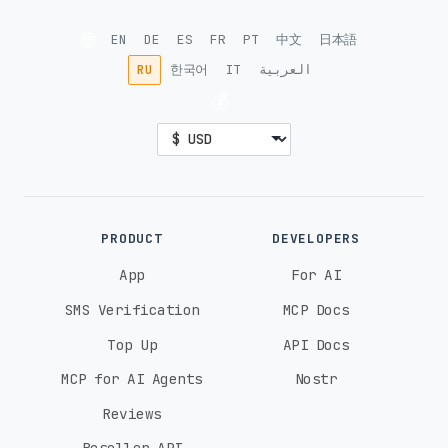
🌐
EN
DE
ES
FR
PT
中文
日本語
RU
한국어
IT
العربية
💰
PRODUCT
DEVELOPERS
App
For AI
SMS Verification
MCP Docs
Top Up
API Docs
MCP for AI Agents
Nostr
Reviews
Reseller API