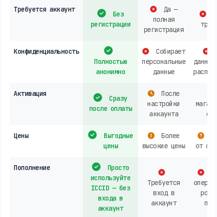
Требуется аккаунт
Да —
Без
О
полная
регистрации
треб
регистрация
Конфиденциальность
Собирает
Полностью
персональные
данных
анонимно
данные
распро
Активация
После
Сразу
настройки
магази
после оплаты
аккаунта
онл
Цены
Выгодные
Более
За
цены
высокие цены
от опе
Пополнение
Просто
Ак
используйте
Требуется
операт
ICCID — без
вход в
розн
входа в
аккаунт
пок
аккаунт