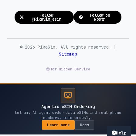
Follow
Follow on
@PikaSim_esim
Nostr
© 2026 PikaSim. All rights reserved. |
Sitemap
Tor Hidden Service
Agentic eSIM Ordering
Let any AI agent order data eSIMs and real phone
numbers, autonomously.
Learn more
Docs
Help