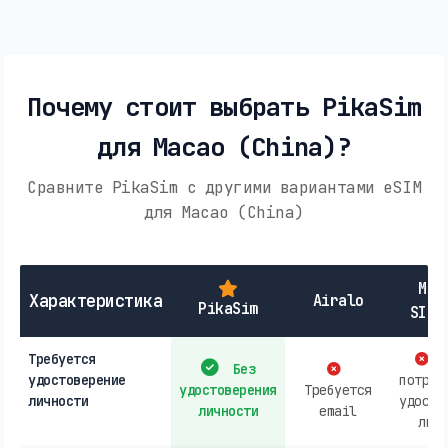
Почему стоит выбрать PikaSim
для Macao (China)?
Сравните PikaSim с другими вариантами eSIM
для Macao (China)
Мес
Характеристика
Airalo
PikaSim
SIM-
Требуется
М
Без
удостоверение
потреб
удостоверения
Требуется
личности
удосто
личности
email
личн