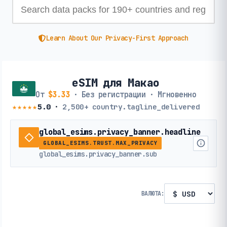
Learn About Our Privacy-First Approach
eSIM для Макао
От
$3.33
· Без регистрации · Мгновенно
★★★★★
5.0
·
2,500+
country.tagline_delivered
global_esims.privacy_banner.headline
GLOBAL_ESIMS.TRUST.MAX_PRIVACY
global_esims.privacy_banner.sub
ВАЛЮТА: