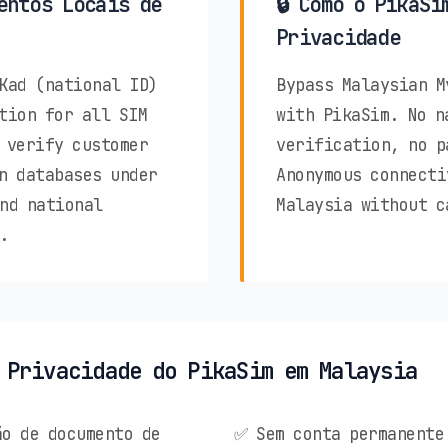
entos Locais de
🔒 Como o PikaSi
Privacidade
Kad (national ID)
Bypass Malaysian M
tion for all SIM
with PikaSim. No n
 verify customer
verification, no p
n databases under
Anonymous connecti
nd national
Malaysia without c
.
 Privacidade do PikaSim em Malaysia
o de documento de
✅ Sem conta permanente