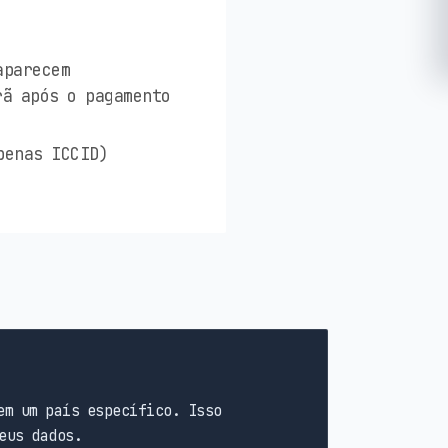
aparecem
rã após o pagamento
penas ICCID)
em um país específico. Isso
eus dados.