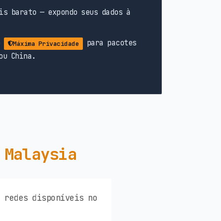
is barato — expondo seus dados à
o
para pacotes
Máxima Privacidade
ou China.
 Malaysia
s redes disponíveis no