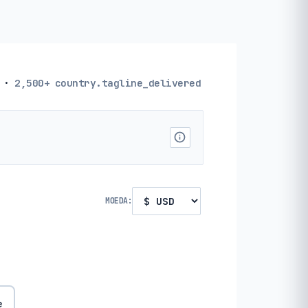
·
2,500+
country.tagline_delivered
MOEDA:
e