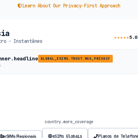
Learn About Our Privacy-First Approach
sia
★★★★★
5.0
ro · Instantâneo
nner.headline
GLOBAL_ESIMS.TRUST.MAX_PRIVACY
b
country.more_coverage
eSIMs Globais
Planos de Telefon
eSIMs Regionais