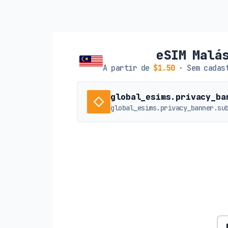
eSIM Malá
A partir de
$1.50
· Sem cadast
global_esims.privacy_ba
global_esims.privacy_banner.su