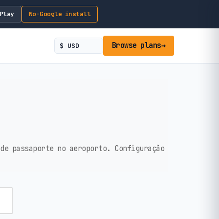
Play
No-Google install
Browse plans
→
 de passaporte no aeroporto. Configuração