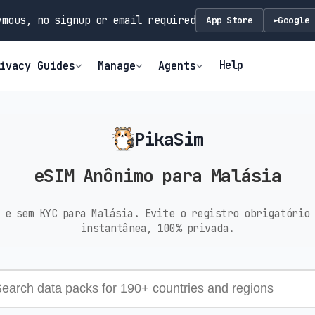
mous, no signup or email required
App Store
Google 
►
Help
ivacy Guides
Manage
Agents
PikaSim
eSIM Anônimo para Malásia
 e sem KYC para Malásia. Evite o registro obrigatório
instantânea, 100% privada.