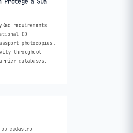
m Protege a Sua
yKad requirements
ational ID
assport photocopies.
vity throughout
arrier databases.
 ou cadastro