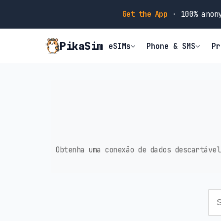
Get the App
·
100% anony
PikaSim
eSIMs
Phone & SMS
Pr
Obtenha uma conexão de dados descartável