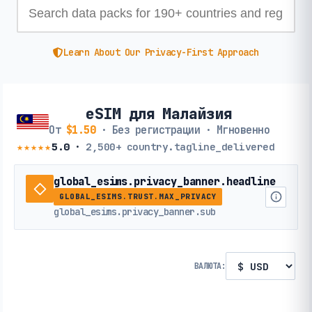
Learn About Our Privacy-First Approach
eSIM для Малайзия
От
$1.50
· Без регистрации · Мгновенно
★★★★★
5.0
·
2,500+
country.tagline_delivered
global_esims.privacy_banner.headline
GLOBAL_ESIMS.TRUST.MAX_PRIVACY
global_esims.privacy_banner.sub
ВАЛЮТА: