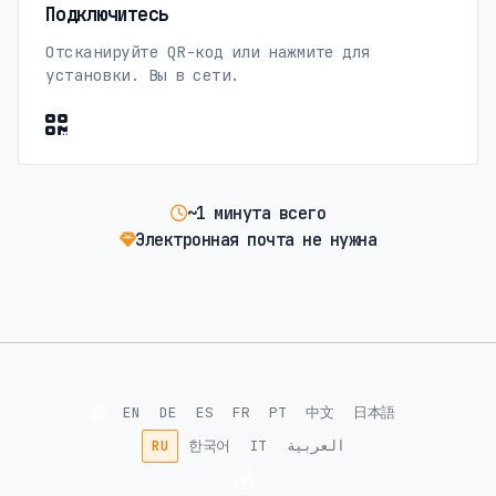
Подключитесь
Отсканируйте QR-код или нажмите для
установки. Вы в сети.
~1 минута всего
Электронная почта не нужна
🌐
EN
DE
ES
FR
PT
中文
日本語
RU
한국어
IT
العربية
💰