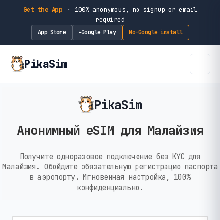
Get the App
·
100% anonymous, no signup or email
required
App Store
Google Play
No-Google install
►
PikaSim
PikaSim
Анонимный eSIM для Малайзия
Получите одноразовое подключение без KYC для
Малайзия. Обойдите обязательную регистрацию паспорта
в аэропорту. Мгновенная настройка, 100%
конфиденциально.