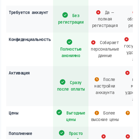
Требуется аккаунт
Да —
Без
полная
обяза
регистрации
регистрация
реги
Конфиденциальность
Баз
Собирает
госуда
Полностью
персональные
удост
анонимно
данные
лич
Активация
Не
После
пос
Сразу
настройки
маг
после оплаты
аккаунта
удосто
лич
Цены
Выгодные
Более
За
цены
высокие цены
ст
Пополнение
Просто
В 