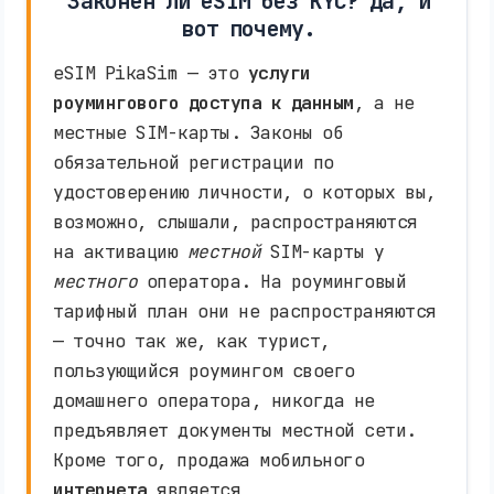
Законен ли eSIM без KYC? Да, и
вот почему.
eSIM PikaSim — это
услуги
роумингового доступа к данным
, а не
местные SIM-карты. Законы об
обязательной регистрации по
удостоверению личности, о которых вы,
возможно, слышали, распространяются
на активацию
местной
SIM-карты у
местного
оператора. На роуминговый
тарифный план они не распространяются
— точно так же, как турист,
пользующийся роумингом своего
домашнего оператора, никогда не
предъявляет документы местной сети.
Кроме того, продажа мобильного
интернета
является