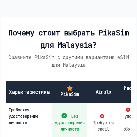
Почему стоит выбрать PikaSim
для Malaysia?
Сравните PikaSim с другими вариантами eSIM
для Malaysia
Местн
Характеристика
Airalo
PikaSim
к
Требуется
П
удостоверение
Без
удост
личности
удостоверения
Требуется
лич
личности
email
обяза
за