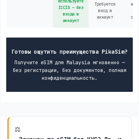
используйте
Требуется
или
ICCID — без
вход в
ак
входа в
аккаунт
опе
аккаунт
Готовы ощутить преимущества PikaSim?
Получите eSIM для Malaysia мгновенно —
без регистрации, без документов, полная
конфиденциальность.
⚖️