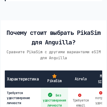
Почему стоит выбрать PikaSim
для Anguilla?
Сравните PikaSim с другими вариантами eSIM
для Anguilla
Мес
Характеристика
Airalo
PikaSim
SIM-
Требуется
М
Без
удостоверение
потреб
удостоверения
Требуется
личности
удосто
личности
email