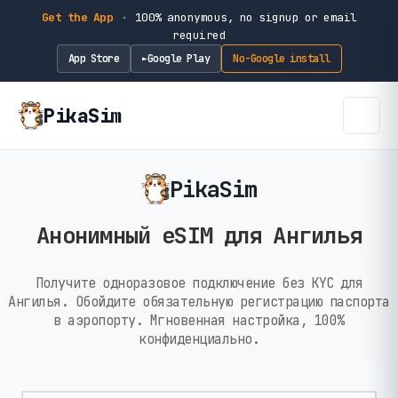
Get the App
·
100% anonymous, no signup or email
required
App Store
Google Play
No-Google install
►
PikaSim
PikaSim
Анонимный eSIM для Ангилья
Получите одноразовое подключение без KYC для
Ангилья. Обойдите обязательную регистрацию паспорта
в аэропорту. Мгновенная настройка, 100%
конфиденциально.