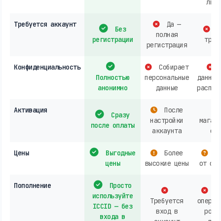
личн
Требуется аккаунт
Да —
Без
О
полная
регистрации
треб
регистрация
Конфиденциальность
Собирает
Полностью
персональные
данных
анонимно
данные
распро
Активация
После
Сразу
настройки
магази
после оплаты
аккаунта
онл
Цены
Выгодные
Более
За
цены
высокие цены
от опе
Пополнение
Просто
Ак
используйте
Требуется
операт
ICCID — без
вход в
розн
входа в