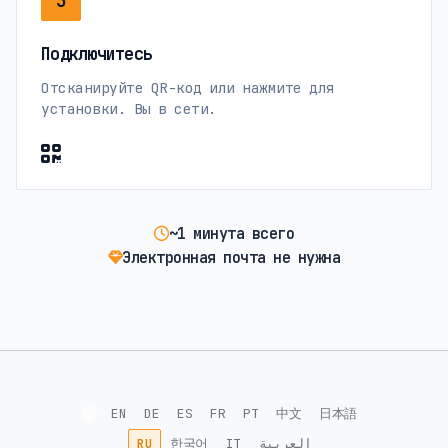
3
Подключитесь
Отсканируйте QR-код или нажмите для
установки. Вы в сети.
~1 минута всего
Электронная почта не нужна
🌐
EN
DE
ES
FR
PT
中文
日本語
RU
한국어
IT
العربية