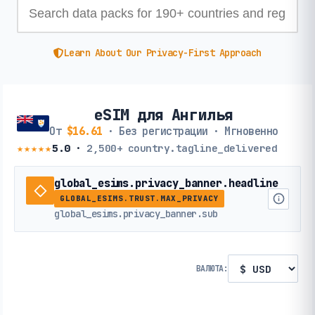
Learn About Our Privacy-First Approach
eSIM для Ангилья
От
$16.61
· Без регистрации · Мгновенно
★★★★★
5.0
·
2,500+
country.tagline_delivered
global_esims.privacy_banner.headline
GLOBAL_ESIMS.TRUST.MAX_PRIVACY
global_esims.privacy_banner.sub
ВАЛЮТА: