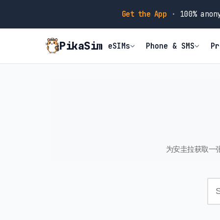
Get the App
·
100% anony
PikaSim
eSIMs
Phone & SMS
Pr
为安圭拉获取一张