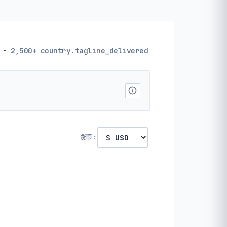
·
2,500+
country.tagline_delivered
货币：