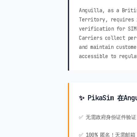
Anguilla, as a Briti
Territory, requires 
verification for SIM
Carriers collect per
and maintain custome
accessible to regula
✨ PikaSim 在An
✅ 无需政府身份证件验证
✅ 100% 匿名！无需