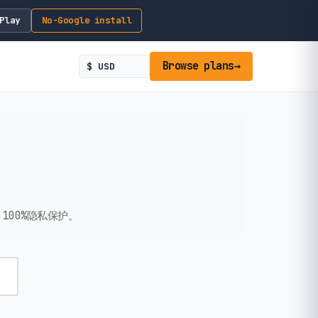
Play
No-Google install
Browse plans
→
100%隐私保护。