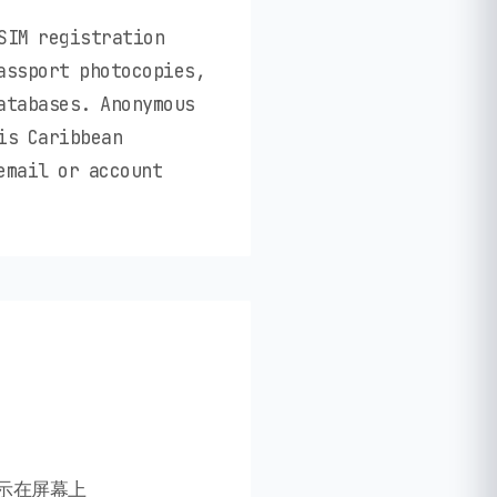
SIM registration
assport photocopies,
atabases. Anonymous
is Caribbean
email or account
显示在屏幕上