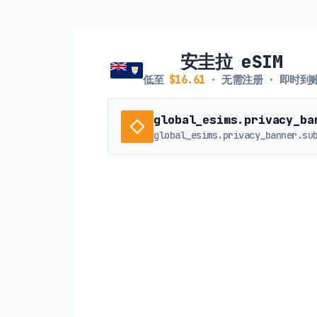
安圭拉 eSIM
低至
$16.61
· 无需注册 · 即时到
global_esims.privacy_ba
global_esims.privacy_banner.su