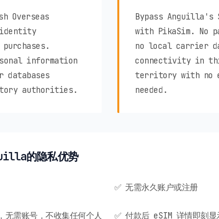
sh Overseas
Bypass Anguilla's 
identity
with PikaSim. No p
 purchases.
no local carrier d
sonal information
connectivity in th
r databases
territory with no 
tory authorities.
needed.
guilla的隐私优势
✅ 无需永久账户或注册
邮箱，无需账号，不收集任何个人
✅ 付款后 eSIM 详情即刻