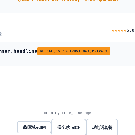
★★★★★
5.0
账
nner.headline
GLOBAL_ESIMS.TRUST.MAX_PRIVACY
b
country.more_coverage
全球 eSIM
电话套餐
区域 eSIM